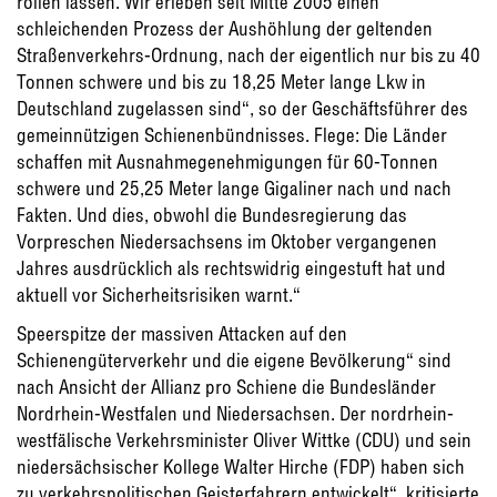
rollen lassen. Wir erleben seit Mitte 2005 einen
schleichenden Prozess der Aushöhlung der geltenden
Straßenverkehrs-Ordnung, nach der eigentlich nur bis zu 40
Tonnen schwere und bis zu 18,25 Meter lange Lkw in
Deutschland zugelassen sind“, so der Geschäftsführer des
gemeinnützigen Schienenbündnisses. Flege: Die Länder
schaffen mit Ausnahmegenehmigungen für 60-Tonnen
schwere und 25,25 Meter lange Gigaliner nach und nach
Fakten. Und dies, obwohl die Bundesregierung das
Vorpreschen Niedersachsens im Oktober vergangenen
Jahres ausdrücklich als rechtswidrig eingestuft hat und
aktuell vor Sicherheitsrisiken warnt.“
Speerspitze der massiven Attacken auf den
Schienengüterverkehr und die eigene Bevölkerung“ sind
nach Ansicht der Allianz pro Schiene die Bundesländer
Nordrhein-Westfalen und Niedersachsen. Der nordrhein-
westfälische Verkehrsminister Oliver Wittke (CDU) und sein
niedersächsischer Kollege Walter Hirche (FDP) haben sich
zu verkehrspolitischen Geisterfahrern entwickelt“, kritisierte