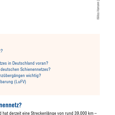
Niklas Hamann | Unsplash
z?
zes in Deutschland voran?
es deutschen Schienennetzes?
renzübergängen wichtig?
nbarung (LuFV)
enennetz?
 hat derzeit eine Streckenlänge von rund 39.000 km –