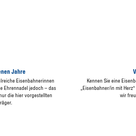
enen Jahre
V
hlreiche Eisenbahnerinnen
Kennen Sie eine Eisenb
ie Ehrennadel jedoch – das
„Eisenbahner/in mit Herz“ 
ur die hier vorgestellten
wir fre
räger.