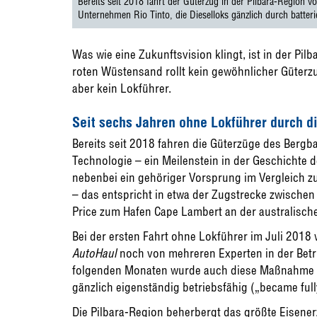
Bereits seit 2018 fährt der Güterzug in der Pilbara-Region vol
Unternehmen Rio Tinto, die Dieselloks gänzlich durch batteri
Was wie eine Zukunftsvision klingt, ist in der Pilb
roten Wüstensand rollt kein gewöhnlicher Güterz
aber kein Lokführer.
Seit sechs Jahren ohne Lokführer durch d
Bereits seit 2018 fahren die Güterzüge des Berg
Technologie – ein Meilenstein in der Geschichte 
nebenbei ein gehöriger Vorsprung im Vergleich zu
– das entspricht in etwa der Zugstrecke zwische
Price zum Hafen Cape Lambert an der australisch
Bei der ersten Fahrt ohne Lokführer im Juli 2018
AutoHaul
noch von mehreren Experten in der Betri
folgenden Monaten wurde auch diese Maßnahme sc
gänzlich eigenständig betriebsfähig („became full
Die Pilbara-Region beherbergt das größte Eisene