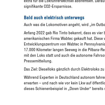
extra für die Lokführerwechsel abbremsen. Darau
signifikante CO2-Ersparnisse.
Bald auch elektrisch unterwegs
Auch was die Lokomotiven angeht, wird „im Outb
Anfang 2022 gab Rio Tinto bekannt, dass es vier
amerikanischen Firma Wabtec gekauft hat. Diese 
Entwicklungszentrum von Wabtec in Pennsylvania
17.000 Kilometer langen Seeweg in die Pilbara-Reg
mit den Loks statt und auch die autonome Fahrsoft
Pressemitteilung.
Das Ziel: Dieselloks gänzlich durch Elektroloks zu
Während Experten in Deutschland autonom fahren
erwarten – und nach wie vor kein Lkw auf öffentli
dieses Schienenbeispiel in „Down Under“ bereits 