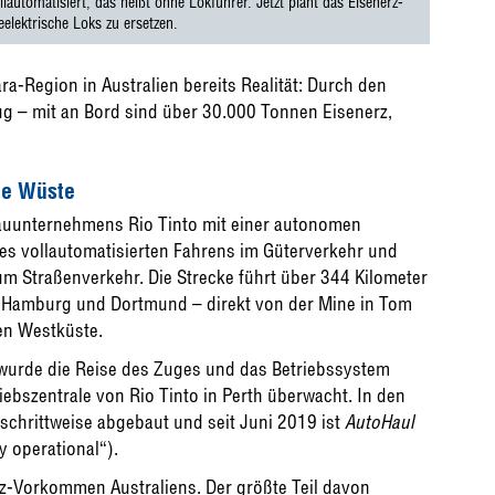
lautomatisiert, das heißt ohne Lokführer. Jetzt plant das Eisenerz-
eelektrische Loks zu ersetzen.
ara-Region in Australien bereits Realität: Durch den
ug – mit an Bord sind über 30.000 Tonnen Eisenerz,
ie Wüste
bauunternehmens Rio Tinto mit einer autonomen
des vollautomatisierten Fahrens im Güterverkehr und
m Straßenverkehr. Die Strecke führt über 344 Kilometer
n Hamburg und Dortmund – direkt von der Mine in Tom
en Westküste.
 wurde die Reise des Zuges und das Betriebssystem
ebszentrale von Rio Tinto in Perth überwacht. In den
hrittweise abgebaut und seit Juni 2019 ist
AutoHaul
y operational“).
rz-Vorkommen Australiens. Der größte Teil davon