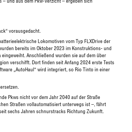
s – und aus dem Pkw-Verzicht – ergeben sich
ack“ vorausgedacht.
 batterieelektrische Lokomotiven vom Typ FLXDrive der
wurden bereits im Oktober 2023 im Konstruktions- und
 eingeweiht. Anschließend wurden sie auf dem über
ion verschifft. Dort finden seit Anfang 2024 erste Tests
ware „AutoHaul“ wird integriert, so Rio Tinto in einer
 ersetzen.
de Pkws nicht vor dem Jahr 2040 auf der Straße
chen Straßen vollautomatisiert unterwegs ist –, fährt
seit sechs Jahren schnurstracks Richtung Zukunft.