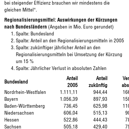
bei steigender Effizienz brauchen wir mindestens die
gleichen Mittel“.
Regionalisierungsmittel: Auswirkungen der Kürzungen
nach Bundesländern
(Angaben in Mio. Euro gerundet)
Spalte: Bundesland
Spalte: Anteil an den Regionalisierungsmitteln in 2005
Spalte: zukünftiger jährlicher Anteil an den
Regionalisierungsmitteln bei Umsetzung der Kürzung
um 15 %
Spalte: Jährlicher Verlust in absoluten Zahlen
Anteil
Anteil
Ver
Bundesland
2005
zukünftig
abs
Nordrhein-Westfalen
1.111,11
944,44
16
Bayern
1.056,39
897,93
15
Baden-Württemberg
736,45
625,98
11
Niedersachsen
606,04
515,13
9
Hessen
522,86
444,43
7
Sachsen
505,18
429,40
7