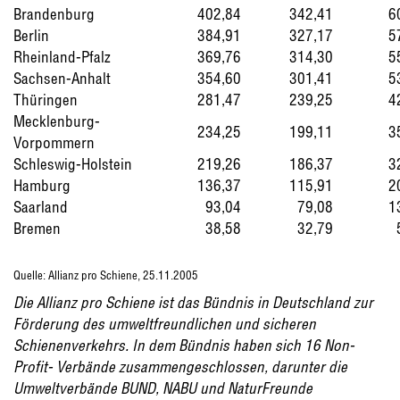
Brandenburg
402,84
342,41
6
Berlin
384,91
327,17
5
Rheinland-Pfalz
369,76
314,30
5
Sachsen-Anhalt
354,60
301,41
5
Thüringen
281,47
239,25
4
Mecklenburg-
234,25
199,11
3
Vorpommern
Schleswig-Holstein
219,26
186,37
3
Hamburg
136,37
115,91
2
Saarland
93,04
79,08
1
Bremen
38,58
32,79
Quelle: Allianz pro Schiene, 25.11.2005
Die Allianz pro Schiene ist das Bündnis in Deutschland zur
Förderung des umweltfreundlichen und sicheren
Schienenverkehrs. In dem Bündnis haben sich 16 Non-
Profit- Verbände zusammengeschlossen, darunter die
Umweltverbände BUND, NABU und NaturFreunde