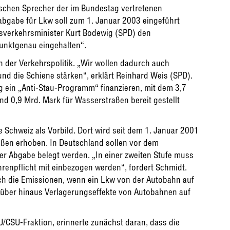
tischen Sprecher der im Bundestag vertretenen
abgabe für Lkw soll zum 1. Januar 2003 eingeführt
esverkehrsminister Kurt Bodewig (SPD) den
unktgenau eingehalten“.
n der Verkehrspolitik. „Wir wollen dadurch auch
nd die Schiene stärken“, erklärt Reinhard Weis (SPD).
g ein „Anti-Stau-Programm“ finanzieren, mit dem 3,7
nd 0,9 Mrd. Mark für Wasserstraßen bereit gestellt
 Schweiz als Vorbild. Dort wird seit dem 1. Januar 2001
aßen erhoben. In Deutschland sollen vor dem
r Abgabe belegt werden. „In einer zweiten Stufe muss
renpflicht mit einbezogen werden“, fordert Schmidt.
och die Emissionen, wenn ein Lkw von der Autobahn auf
rüber hinaus Verlagerungseffekte von Autobahnen auf
U/CSU-Fraktion, erinnerte zunächst daran, dass die