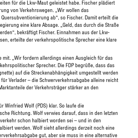
ten für die Lkw-Maut geleistet habe. Fischer plädiert
erung von Verkehrswegen. „Wir wollen das
Quersubventionierung ab“, so Fischer. Damit erteilt die
ierung eine klare Absage. „Geld, das durch die Straße
erden“, bekräftigt Fischer. Einnahmen aus der Lkw-
en, erteilte der verkehrspolitische Sprecher eine klare
mit. „Wir fordern allerdings einen Ausgleich für das
rkehrspolitischer Sprecher. Die FDP begrüße, dass das
gnette) auf die Streckenabhängigkeit umgestellt werden
 für Verlader – die Schwerverkehrsabgabe alleine reicht
 Marktanteile der Verkehrsträger stärker an den
ür Winfried Wolf (PDS) klar. So laufe die
alsche Richtung. Wolf verwies darauf, dass in den letzten
rverkehr schon halbiert worden sei – und in den
lbiert werden. Wolf sieht allerdings derzeit noch eine
erverkehrsabgabe gut, aber sie muss in eine alternative