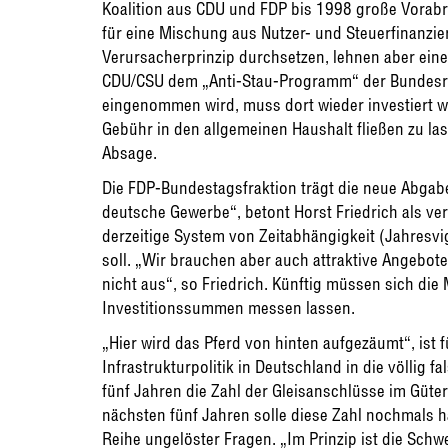
Koalition aus CDU und FDP bis 1998 große Vorabrei
für eine Mischung aus Nutzer- und Steuerfinanzi
Verursacherprinzip durchsetzen, lehnen aber eine 
CDU/CSU dem „Anti-Stau-Programm“ der Bundesreg
eingenommen wird, muss dort wieder investiert w
Gebühr in den allgemeinen Haushalt fließen zu lass
Absage.
Die FDP-Bundestagsfraktion trägt die neue Abgabe 
deutsche Gewerbe“, betont Horst Friedrich als ve
derzeitige System von Zeitabhängigkeit (Jahresvi
soll. „Wir brauchen aber auch attraktive Angebote
nicht aus“, so Friedrich. Künftig müssen sich die
Investitionssummen messen lassen.
„Hier wird das Pferd von hinten aufgezäumt“, ist f
Infrastrukturpolitik in Deutschland in die völlig f
fünf Jahren die Zahl der Gleisanschlüsse im Güte
nächsten fünf Jahren solle diese Zahl nochmals ha
Reihe ungelöster Fragen. „Im Prinzip ist die Schw