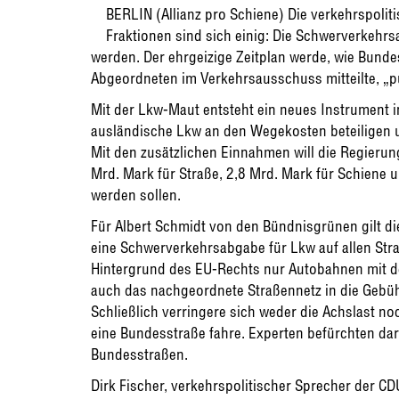
BERLIN (Allianz pro Schiene) Die verkehrspoli
Fraktionen sind sich einig: Die Schwerverkehrs
werden. Der ehrgeizige Zeitplan werde, wie Bund
Abgeordneten im Verkehrsausschuss mitteilte, „p
Mit der Lkw-Maut entsteht ein neues Instrument i
ausländische Lkw an den Wegekosten beteiligen u
Mit den zusätzlichen Einnahmen will die Regierun
Mrd. Mark für Straße, 2,8 Mrd. Mark für Schiene u
werden sollen.
Für Albert Schmidt von den Bündnisgrünen gilt die
eine Schwerverkehrsabgabe für Lkw auf allen Str
Hintergrund des EU-Rechts nur Autobahnen mit de
auch das nachgeordnete Straßennetz in die Gebüh
Schließlich verringere sich weder die Achslast n
eine Bundesstraße fahre. Experten befürchten da
Bundesstraßen.
Dirk Fischer, verkehrspolitischer Sprecher der CD