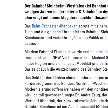
Der Bahnhof Steinheim (Westfalen) ist Bahnhof d
wenigen Jahren modernisierte S-Bahnhof an de
überzeugt mit einem klug durchdachten Gesamtk
Das
Bahn-Orchester Altenbeken
sorgte mit einem 
Tuch und die goldene Ehrentafel am Bahnhof Stei
Steinheimer und viele Ehrengäste aus Politik und
Laune.
Mit dem Bahnhof Steinheim wurde
erstmals ein B
freute sich auch NRW-Verkehrsminister Michael G
in der Region und stellte fest: „Mobilität und da
Das zeigt auch die Auszeichnung des Bahnhof St
Das Geld für den Umbau stammt unter anderem a
Förderprogramm des Bundes, Nordrhein-Westfale
Modernisierungsoffensive haben wir den richtige
wirklich toll geworden“, sagte Dr. André Zeug, de
Werner Lübberink, der Konzernbevollmächtigte de
Bahnhof Steinheim ist ein Aushängeschild für den