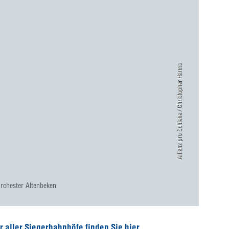
Allianz pro Schiene / Christopher Harms
rchester Altenbeken
 aller Siegerbahnhöfe finden Sie hier.