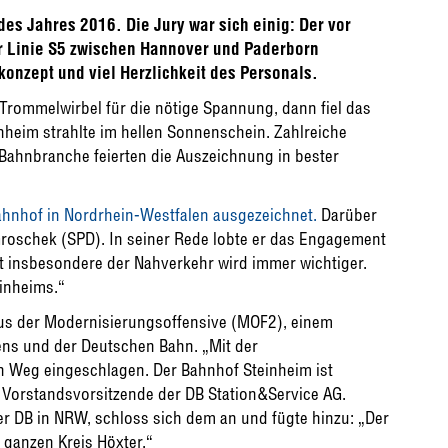
es Jahres 2016. Die Jury war sich einig: Der vor
r Linie S5 zwischen Hannover und Paderborn
onzept und viel Herzlichkeit des Personals.
Trommelwirbel für die nötige Spannung, dann fiel das
nheim strahlte im hellen Sonnenschein. Zahlreiche
 Bahnbranche feierten die Auszeichnung in bester
ahnhof in Nordrhein-Westfalen ausgezeichnet.
Darüber
roschek (SPD). In seiner Rede lobte er das Engagement
mit insbesondere der Nahverkehr wird immer wichtiger.
einheims.“
us der Modernisierungsoffensive (MOF2), einem
ns und der Deutschen Bahn. „Mit der
n Weg eingeschlagen. Der Bahnhof Steinheim ist
r Vorstandsvorsitzende der DB Station&Service AG.
r DB in NRW, schloss sich dem an und fügte hinzu: „Der
 ganzen Kreis Höxter.“