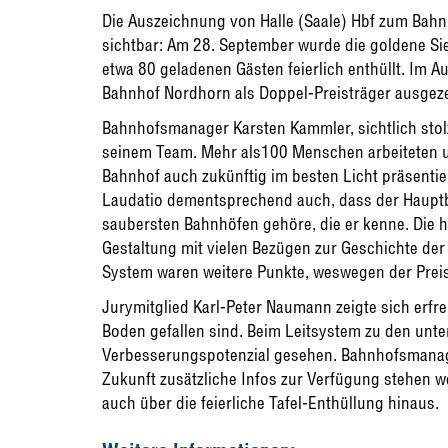
Die Auszeichnung von Halle (Saale) Hbf zum Bahnh
sichtbar: Am 28. September wurde die goldene Sie
etwa 80 geladenen Gästen feierlich enthüllt. Im
Bahnhof Nordhorn als Doppel-Preisträger ausgeze
Bahnhofsmanager Karsten Kammler, sichtlich stolz
seinem Team. Mehr als100 Menschen arbeiteten un
Bahnhof auch zukünftig im besten Licht präsentier
Laudatio dementsprechend auch, dass der Hauptba
saubersten Bahnhöfen gehöre, die er kenne. Die he
Gestaltung mit vielen Bezügen zur Geschichte de
System waren weitere Punkte, weswegen der Preis
Jurymitglied Karl-Peter Naumann zeigte sich erfre
Boden gefallen sind. Beim Leitsystem zu den unte
Verbesserungspotenzial gesehen. Bahnhofsmanage
Zukunft zusätzliche Infos zur Verfügung stehen 
auch über die feierliche Tafel-Enthüllung hinaus.