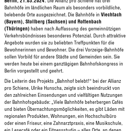
Berlin, 21.03.2024.
Die Allianz pro Schiene hat drei
Bahnhöfe im ländlichen Raum als besonders vorbildliche,
belebende Orte ausgezeichnet. Die Bahnhöfe in
Viechtach
(Bayern), Stollberg (Sachsen) und Rottenbach
(Thüringen)
haben nach Auffassung des gemeinnützigen
Verkehrsbündnisses besonderes Potenzial. Durch attraktive
Angebote wurden sie zu beliebten Treffpunkten für die
Bewohnerinnen und Bewohner. Die drei Vorzeige-Bahnhöfe
sollen Vorbild für andere Städte und Gemeinden sein. Sie
werden heute bei einem ganztägigen Bahnhofskongress in
Berlin vorgestellt und geehrt.
Die Leiterin des Projekts „Bahnhof belebt!“ bei der Allianz
pro Schiene, Ulrike Hunscha, zeigte sich beeindruckt von
den zahlreichen Einsendungen und vielfältigen Nutzungen
der Bahnhofsgebäude: „Viele Bahnhöfe beherbergen Cafés
und bieten Übernachtungsmöglichkeiten, es gibt Läden mit
regionalen Produkten, Wohnungen, ein Hochschulbüro
oder einen Friseur, eine Zahnarztpraxis, eine Musikschule,
ein Lesecafé oder ein Fitnessstudio – alles Orte, an denen