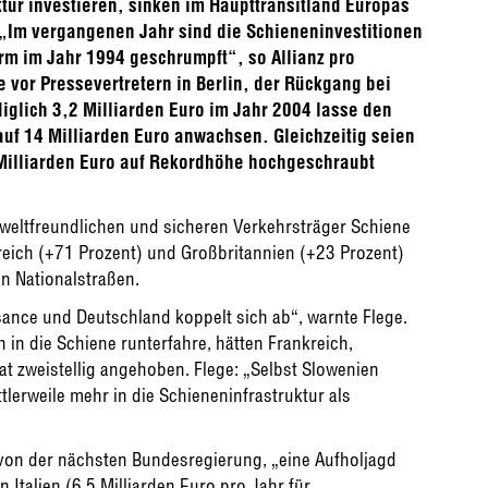
tur investieren, sinken im Haupttransitland Europas
 „Im vergangenen Jahr sind die Schieneninvestitionen
orm im Jahr 1994 geschrumpft“, so Allianz pro
 vor Pressevertretern in Berlin, der Rückgang bei
diglich 3,2 Milliarden Euro im Jahr 2004 lasse den
auf 14 Milliarden Euro anwachsen. Gleichzeitig seien
 Milliarden Euro auf Rekordhöhe hochgeschraubt
weltfreundlichen und sicheren Verkehrsträger Schiene
nkreich (+71 Prozent) und Großbritannien (+23 Prozent)
in Nationalstraßen.
sance und Deutschland koppelt sich ab“, warnte Flege.
in die Schiene runterfahre, hätten Frankreich,
at zweistellig angehoben. Flege: „Selbst Slowenien
tlerweile mehr in die Schieneninfrastruktur als
 von der nächsten Bundesregierung, „eine Aufholjagd
 Italien (6,5 Milliarden Euro pro Jahr für