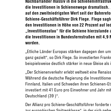
Nachbarländer massiv in die Schieneninfrastruk
die Investitionen in Schienenwege dramatisch.
auf den zweitniedrigsten Wert seit der Bahnref
Schiene-Geschäftsführer Dirk Flege. Flege sagte
den Investitionen in Höhe von 22 Prozent auf le
„Investitionsstau“ für die Schiene hierzulande 
die Investitionen in Bundesfernstraßen mit 4,9
worden.
„Etliche Länder Europas stärken dagegen den um
ganz gezielt“, so Dirk Flege. So investierten Fra
beispielsweise deutlich stärker in neue Gleise als 
„Der Schienenverkehr erlebt weltweit eine Renais
Während die deutsche Regierung die Investitionen 
Finnland, Italien und Schweden ihren Schienen-Et
investiert mit 41 Euro pro Einwohner und Jahr mit
Deutschland (39 )“.
Der Allianz pro Schiene-Geschäftsführer forderte
zur europäischen Spitzenklasse“, in der sich neben