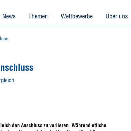
News
Themen
Wettbewerbe
Über uns
hluss
Anschluss
gleich
leich den Anschluss zu verlieren. Während etliche