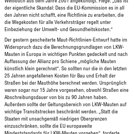
Weißbuch aus dem Jahre 2001 angekündigt. Flege: „Das ist
der eigentliche Skandal: Dass die EU-Kommission es in all
den Jahren nicht schafft, eine Richtlinie zu erarbeiten, die
die Wegekosten für alle Verkehrsträger regelt unter
Einbeziehung der Umwelt- und Gesundheitskosten.“
Der gestern gescheiterte Maut-Richtlinien-Entwurf hatte im
Widerspruch dazu die Berechnungsgrundlagen von LKW-
Mauten in Europa in wichtigen Punkten gedeckelt und nach
Auffassung der Allianz pro Schiene „mögliche Mauten
künstlich klein gerechnet“. So sollten nur die in den letzten
25 Jahren angefallenen Kosten für Bau und Erhalt der
Straßen bei der Mauthöhe berechnet werden. Ursprünglich
waren sogar nur 15 Jahre vorgesehen, obwohl Straßen eine
Abschreibungsdauer von bis zu 90 Jahren haben.
Außerdem sollte der Geltungsbereich von LKW-Mauten auf
wichtige Transitstrecken beschränkt werden. „Statt die
Staaten mit unsachgemäß niedrigen Obergrenzen
einzuschränken, sollte die EU europaweite
Mindeststandards für LKW-Mauten vorgeben“, forderte