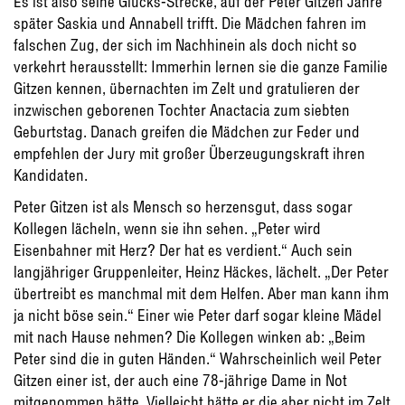
Es ist also seine Glücks-Strecke, auf der Peter Gitzen Jahre
später Saskia und Annabell trifft. Die Mädchen fahren im
falschen Zug, der sich im Nachhinein als doch nicht so
verkehrt herausstellt: Immerhin lernen sie die ganze Familie
Gitzen kennen, übernachten im Zelt und gratulieren der
inzwischen geborenen Tochter Anactacia zum siebten
Geburtstag. Danach greifen die Mädchen zur Feder und
empfehlen der Jury mit großer Überzeugungskraft ihren
Kandidaten.
Peter Gitzen ist als Mensch so herzensgut, dass sogar
Kollegen lächeln, wenn sie ihn sehen. „Peter wird
Eisenbahner mit Herz? Der hat es verdient.“ Auch sein
langjähriger Gruppenleiter, Heinz Häckes, lächelt. „Der Peter
übertreibt es manchmal mit dem Helfen. Aber man kann ihm
ja nicht böse sein.“ Einer wie Peter darf sogar kleine Mädel
mit nach Hause nehmen? Die Kollegen winken ab: „Beim
Peter sind die in guten Händen.“ Wahrscheinlich weil Peter
Gitzen einer ist, der auch eine 78-jährige Dame in Not
mitgenommen hätte. Vielleicht hätte er die aber nicht im Zelt