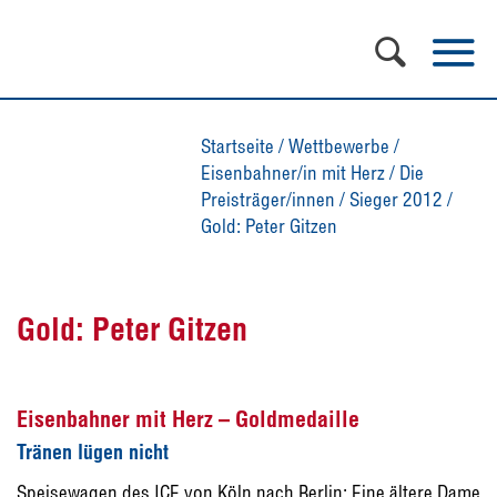
Startseite
/
Wettbewerbe
/
Eisenbahner/in mit Herz
/
Die
Preisträger/innen
/
Sieger 2012
/
Gold: Peter Gitzen
Gold: Peter Gitzen
Eisenbahner mit Herz – Goldmedaille
Tränen lügen nicht
Speisewagen des ICE von Köln nach Berlin: Eine ältere Dame