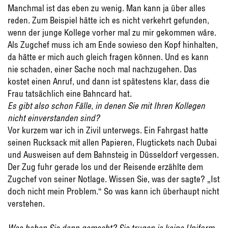
Manchmal ist das eben zu wenig. Man kann ja über alles
reden. Zum Beispiel hätte ich es nicht verkehrt gefunden,
wenn der junge Kollege vorher mal zu mir gekommen wäre.
Als Zugchef muss ich am Ende sowieso den Kopf hinhalten,
da hätte er mich auch gleich fragen können. Und es kann
nie schaden, einer Sache noch mal nachzugehen. Das
kostet einen Anruf, und dann ist spätestens klar, dass die
Frau tatsächlich eine Bahncard hat.
Es gibt also schon Fälle, in denen Sie mit Ihren Kollegen
nicht einverstanden sind?
Vor kurzem war ich in Zivil unterwegs. Ein Fahrgast hatte
seinen Rucksack mit allen Papieren, Flugtickets nach Dubai
und Ausweisen auf dem Bahnsteig in Düsseldorf vergessen.
Der Zug fuhr gerade los und der Reisende erzählte dem
Zugchef von seiner Notlage. Wissen Sie, was der sagte? „Ist
doch nicht mein Problem.“ So was kann ich überhaupt nicht
verstehen.
Was haben Sie dann gemacht? Sie trugen ja keine Uniform.