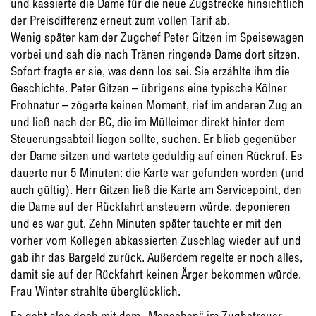
und kassierte die Dame für die neue Zugstrecke hinsichtlich
der Preisdifferenz erneut zum vollen Tarif ab.
Wenig später kam der Zugchef Peter Gitzen im Speisewagen
vorbei und sah die nach Tränen ringende Dame dort sitzen.
Sofort fragte er sie, was denn los sei. Sie erzählte ihm die
Geschichte. Peter Gitzen – übrigens eine typische Kölner
Frohnatur – zögerte keinen Moment, rief im anderen Zug an
und ließ nach der BC, die im Mülleimer direkt hinter dem
Steuerungsabteil liegen sollte, suchen. Er blieb gegenüber
der Dame sitzen und wartete geduldig auf einen Rückruf. Es
dauerte nur 5 Minuten: die Karte war gefunden worden (und
auch gültig). Herr Gitzen ließ die Karte am Servicepoint, den
die Dame auf der Rückfahrt ansteuern würde, deponieren
und es war gut. Zehn Minuten später tauchte er mit den
vorher vom Kollegen abkassierten Zuschlag wieder auf und
gab ihr das Bargeld zurück. Außerdem regelte er noch alles,
damit sie auf der Rückfahrt keinen Ärger bekommen würde.
Frau Winter strahlte überglücklich.
Es geht also doch mit dem „Menschen“ im Zugbetreuer.