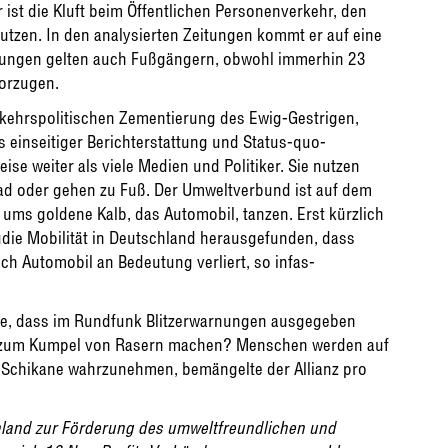
st die Kluft beim Öffentlichen Personenverkehr, den
zen. In den analysierten Zeitungen kommt er auf eine
nungen gelten auch Fußgängern, obwohl immerhin 23
vorzugen.
rkehrspolitischen Zementierung des Ewig-Gestrigen,
us einseitiger Berichterstattung und Status-quo-
lweise weiter als viele Medien und Politiker. Sie nutzen
d oder gehen zu Fuß. Der Umweltverbund ist auf dem
ums goldene Kalb, das Automobil, tanzen. Erst kürzlich
udie Mobilität in Deutschland herausgefunden, dass
h Automobil an Bedeutung verliert, so infas-
tte, dass im Rundfunk Blitzerwarnungen ausgegeben
ch zum Kumpel von Rasern machen? Menschen werden auf
 Schikane wahrzunehmen, bemängelte der Allianz pro
chland zur Förderung des umweltfreundlichen und