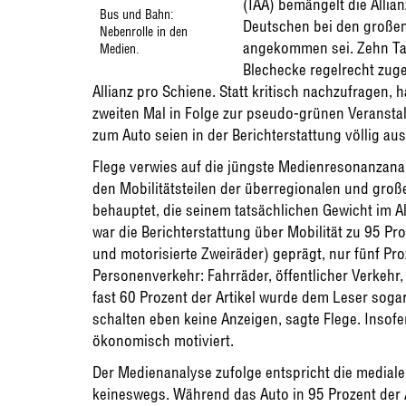
(IAA) bemängelt die Allia
Bus und Bahn:
Deutschen bei den großen
Nebenrolle in den
angekommen sei. Zehn Tag
Medien.
Blechecke regelrecht zuge
Allianz pro Schiene. Statt kritisch nachzufragen,
zweiten Mal in Folge zur pseudo-grünen Veranstal
zum Auto seien in der Berichterstattung völlig a
Flege verwies auf die jüngste Medienresonanzana
den Mobilitätsteilen der überregionalen und gro
behauptet, die seinem tatsächlichen Gewicht im Al
war die Berichterstattung über Mobilität zu 95 Pr
und motorisierte Zweiräder) geprägt, nur fünf Pr
Personenverkehr: Fahrräder, öffentlicher Verkehr,
fast 60 Prozent der Artikel wurde dem Leser soga
schalten eben keine Anzeigen, sagte Flege. Insofe
ökonomisch motiviert.
Der Medienanalyse zufolge entspricht die mediale
keineswegs. Während das Auto in 95 Prozent der A