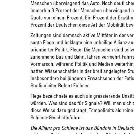
Menschen überwiegend das Auto. Noch deutlicher i
immerhin 8 Prozent der Menschen überwiegend nut
Quote von einem Prozent. Ein Prozent der Erwäh
Prozent der Deutschen diese Art der Mobilität be
Zeitungen sind demnach aktive Mittäter in der ve
sagte Flege und beklagte eine unheilige Allianz a
orientierter Politik. Flege: Die Menschen sind tei
zunehmend Bus und Bahn, fahren vermehrt Fahrra
Vormarsch, während Politik und Medien weiterhin 
hatten Wissenschaftler in der breit angelegten St
insbesondere bei jüngeren Erwachsenen der Fetisc
Studienleiter Robert Follmer.
Flege bezeichnete es auch als grassierende Unsi
würden. Was sind das für Signale? Will man si
diese Weise dazu gedrängt, Tempolimits als reine
Schiene-Geschäftsführer.
Die Allianz pro Schiene ist das Bündnis in Deuts