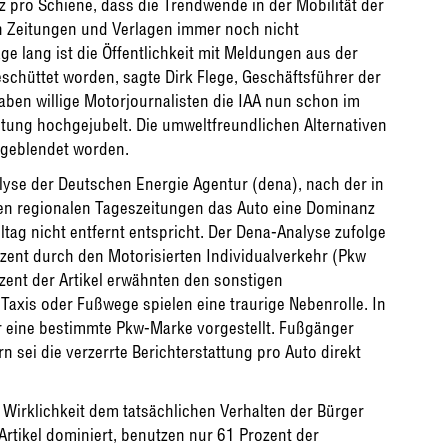
nz pro Schiene, dass die Trendwende in der Mobilität der
 Zeitungen und Verlagen immer noch nicht
e lang ist die Öffentlichkeit mit Meldungen aus der
schüttet worden, sagte Dirk Flege, Geschäftsführer der
 haben willige Motorjournalisten die IAA nun schon im
tung hochgejubelt. Die umweltfreundlichen Alternativen
usgeblendet worden.
lyse der Deutschen Energie Agentur (dena), nach der in
ßen regionalen Tageszeitungen das Auto eine Dominanz
ltag nicht entfernt entspricht. Der Dena-Analyse zufolge
ozent durch den Motorisierten Individualverkehr (Pkw
ozent der Artikel erwähnten den sonstigen
 Taxis oder Fußwege spielen eine traurige Nebenrolle. In
r eine bestimmte Pkw-Marke vorgestellt. Fußgänger
rn sei die verzerrte Berichterstattung pro Auto direkt
 Wirklichkeit dem tatsächlichen Verhalten der Bürger
rtikel dominiert, benutzen nur 61 Prozent der