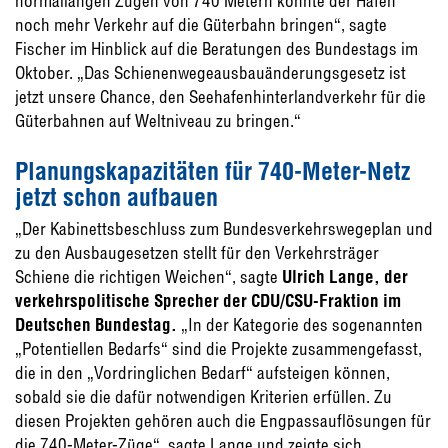
normallangen Zügen von 740 Metern könnte der Hafen
noch mehr Verkehr auf die Güterbahn bringen“, sagte
Fischer im Hinblick auf die Beratungen des Bundestags im
Oktober. „Das Schienenwegeausbauänderungsgesetz ist
jetzt unsere Chance, den Seehafenhinterlandverkehr für die
Güterbahnen auf Weltniveau zu bringen.“
Planungskapazitäten für 740-Meter-Netz
jetzt schon aufbauen
„Der Kabinettsbeschluss zum Bundesverkehrswegeplan und
zu den Ausbaugesetzen stellt für den Verkehrsträger
Schiene die richtigen Weichen“, sagte
Ulrich Lange, der
verkehrspolitische Sprecher der CDU/CSU-Fraktion im
Deutschen Bundestag.
„In der Kategorie des sogenannten
„Potentiellen Bedarfs“ sind die Projekte zusammengefasst,
die in den „Vordringlichen Bedarf“ aufsteigen können,
sobald sie die dafür notwendigen Kriterien erfüllen. Zu
diesen Projekten gehören auch die Engpassauflösungen für
die 740-Meter-Züge“, sagte Lange und zeigte sich