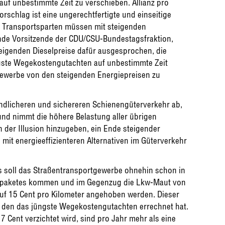
uf unbestimmte Zeit zu verschieben. Allianz pro
orschlag ist eine ungerechtfertigte und einseitige
e Transportsparten müssen mit steigenden
ende Vorsitzende der CDU/CSU-Bundestagsfraktion,
steigenden Dieselpreise dafür ausgesprochen, die
ste Wegekostengutachten auf unbestimmte Zeit
ewerbe von den steigenden Energiepreisen zu
undlicheren und sichereren Schienengüterverkehr ab,
nd nimmt die höhere Belastung aller übrigen
ch der Illusion hinzugeben, ein Ende steigender
h mit energieeffizienteren Alternativen im Güterverkehr
 soll das Straßentransportgewerbe ohnehin schon in
gspaketes kommen und im Gegenzug die Lkw-Maut von
 auf 15 Cent pro Kilometer angehoben werden. Dieser
z, den das jüngste Wegekostengutachten errechnet hat.
7 Cent verzichtet wird, sind pro Jahr mehr als eine