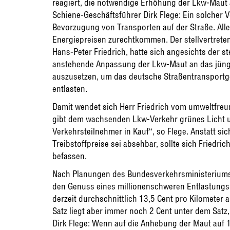
reagiert, die notwendige Erhöhung der Lkw-Maut a
Schiene-Geschäftsführer Dirk Flege: Ein solcher V
Bevorzugung von Transporten auf der Straße. All
Energiepreisen zurechtkommen. Der stellvertret
Hans-Peter Friedrich, hatte sich angesichts der 
anstehende Anpassung der Lkw-Maut an das jüng
auszusetzen, um das deutsche Straßentransportg
entlasten.
Damit wendet sich Herr Friedrich vom umweltfre
gibt dem wachsenden Lkw-Verkehr grünes Licht u
Verkehrsteilnehmer in Kauf“, so Flege. Anstatt si
Treibstoffpreise sei absehbar, sollte sich Friedric
befassen.
Nach Planungen des Bundesverkehrsministeriums
den Genuss eines millionenschweren Entlastun
derzeit durchschnittlich 13,5 Cent pro Kilometer
Satz liegt aber immer noch 2 Cent unter dem Sat
Dirk Flege: Wenn auf die Anhebung der Maut auf 1