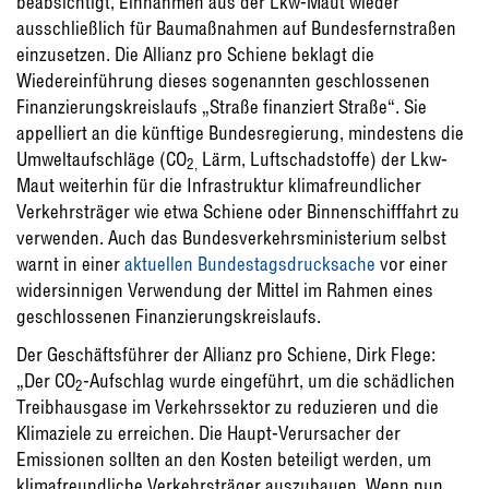
beabsichtigt, Einnahmen aus der Lkw-Maut wieder
ausschließlich für Baumaßnahmen auf Bundesfernstraßen
einzusetzen. Die Allianz pro Schiene beklagt die
Wiedereinführung dieses sogenannten geschlossenen
Finanzierungskreislaufs „Straße finanziert Straße“. Sie
appelliert an die künftige Bundesregierung, mindestens die
Umweltaufschläge (CO
Lärm, Luftschadstoffe) der Lkw-
2,
Maut weiterhin für die Infrastruktur klimafreundlicher
Verkehrsträger wie etwa Schiene oder Binnenschifffahrt zu
verwenden. Auch das Bundesverkehrsministerium selbst
warnt in einer
aktuellen Bundestagsdrucksache
vor einer
widersinnigen Verwendung der Mittel im Rahmen eines
geschlossenen Finanzierungskreislaufs.
Der Geschäftsführer der Allianz pro Schiene, Dirk Flege:
„Der CO
-Aufschlag wurde eingeführt, um die schädlichen
2
Treibhausgase im Verkehrssektor zu reduzieren und die
Klimaziele zu erreichen. Die Haupt-Verursacher der
Emissionen sollten an den Kosten beteiligt werden, um
klimafreundliche Verkehrsträger auszubauen. Wenn nun