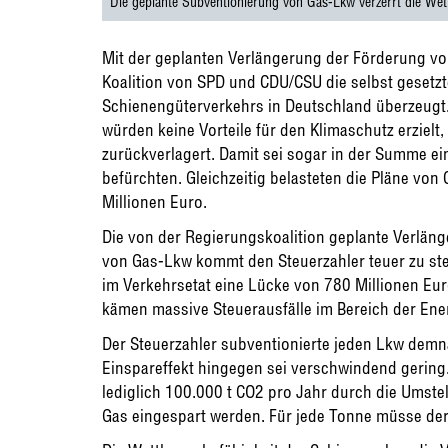
Die geplante Subventionierung von Gas-Lkw verzerrt die We
Mit der geplanten Verlängerung der Förderung v
Koalition von SPD und CDU/CSU die selbst gesetzt
Schienengüterverkehrs in Deutschland überzeugt
würden keine Vorteile für den Klimaschutz erzielt
zurückverlagert. Damit sei sogar in der Summe e
befürchten. Gleichzeitig belasteten die Pläne v
Millionen Euro.
Die von der Regierungskoalition geplante Verlän
von Gas-Lkw kommt den Steuerzahler teuer zu steh
im Verkehrsetat eine Lücke von 780 Millionen Eu
kämen massive Steuerausfälle im Bereich der Ener
Der Steuerzahler subventionierte jeden Lkw demna
Einspareffekt hingegen sei verschwindend gering
lediglich 100.000 t CO2 pro Jahr durch die Umstel
Gas eingespart werden. Für jede Tonne müsse de