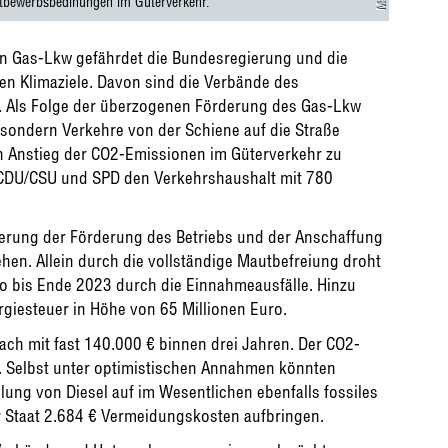
ttbewerbsbedinungen im Güterverkehr.
on Gas-Lkw gefährdet die Bundesregierung und die
en Klimaziele. Davon sind die Verbände des
. Als Folge der überzogenen Förderung des Gas-Lkw
, sondern Verkehre von der Schiene auf die Straße
in Anstieg der CO2-Emissionen im Güterverkehr zu
on CDU/CSU und SPD den Verkehrshaushalt mit 780
gerung der Förderung des Betriebs und der Anschaffung
en. Allein durch die vollständige Mautbefreiung droht
ro bis Ende 2023 durch die Einnahmeausfälle. Hinzu
giesteuer in Höhe von 65 Millionen Euro.
ch mit fast 140.000 € binnen drei Jahren. Der CO2-
. Selbst unter optimistischen Annahmen könnten
lung von Diesel auf im Wesentlichen ebenfalls fossiles
r Staat 2.684 € Vermeidungskosten aufbringen.