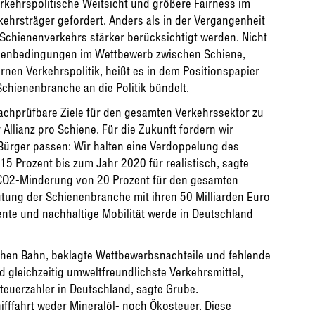
kehrspolitische Weitsicht und größere Fairness im
ehrsträger gefordert. Anders als in der Vergangenheit
Schienenverkehrs stärker berücksichtigt werden. Nicht
hmenbedingungen im Wettbewerb zwischen Schiene,
rnen Verkehrspolitik, heißt es in dem Positionspapier
Schienenbranche an die Politik bündelt.
, nachprüfbare Ziele für den gesamten Verkehrssektor zu
 Allianz pro Schiene. Für die Zukunft fordern wir
r Bürger passen: Wir halten eine Verdoppelung des
5 Prozent bis zum Jahr 2020 für realistisch, sagte
le CO2-Minderung von 20 Prozent für den gesamten
utung der Schienenbranche mit ihren 50 Milliarden Euro
ente und nachhaltige Mobilität werde in Deutschland
chen Bahn, beklagte Wettbewerbsnachteile und fehlende
nd gleichzeitig umweltfreundlichste Verkehrsmittel,
teuerzahler in Deutschland, sagte Grube.
fffahrt weder Mineralöl- noch Ökosteuer. Diese