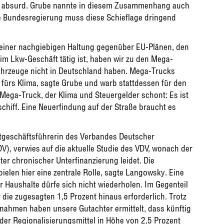
t absurd. Grube nannte in diesem Zusammenhang auch
e Bundesregierung muss diese Schieflage dringend
r einer nachgiebigen Haltung gegenüber EU-Plänen, den
im Lkw-Geschäft tätig ist, haben wir zu den Mega-
Fahrzeuge nicht in Deutschland haben. Mega-Trucks
 fürs Klima, sagte Grube und warb stattdessen für den
 Mega-Truck, der Klima und Steuergelder schont: Es ist
chiff. Eine Neuerfindung auf der Straße braucht es
tgeschäftsführerin des Verbandes Deutscher
), verwies auf die aktuelle Studie des VDV, wonach der
er chronischer Unterfinanzierung leidet. Die
ielen hier eine zentrale Rolle, sagte Langowsky. Eine
 Haushalte dürfe sich nicht wiederholen. Im Gegenteil
die zugesagten 1,5 Prozent hinaus erforderlich. Trotz
nahmen haben unsere Gutachter ermittelt, dass künftig
der Regionalisierungsmittel in Höhe von 2,5 Prozent