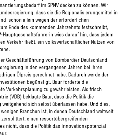
 Finanzierungsbedarf im SPNV decken zu können. Wir
ndesregierung, dass sie die Regionalisierungsmittel in
nd  schon allein wegen der erforderlichen
zum Ende des kommenden Jahrzehnts festschreibt,
-Hauptgeschäftsführerin wies darauf hin, dass jedem
hen Verkehr fließt, ein volkswirtschaftlicher Nutzen von
tehe.
 der Geschäftsführung von Bombardier Deutschland,
desregierung in den vergangenen Jahren bei ihren
edrigen Ölpreis gerechnet habe. Dadurch werde der
vestitionen begünstigt. Baur forderte die
te Verkehrsplanung zu gewährleisten. Als frisch
ie (VDB) beklagte Baur, dass die Politik die
eitgehend sich selbst überlassen habe. Und dies,
 wenigen Branchen ist, in denen Deutschland weltweit
n zersplittert, einen ressortübergreifenden
es nicht, dass die Politik das Innovationspotenzial
aur.