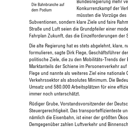
Bundesregierung mehr ver
Die Bahnbranche auf
Konkurrenzkampf der Verk
dem Podium
müssten die Vorzüge des 
Subventionen, sondern klare Ziele und faire Ra
Straße und Luft seien die Grundpfeiler einer mode
Fahrplan Zukunft, das die Einzelforderungen der 
Die alte Regierung hat es stets abgelehnt, klare
formulieren, sagte Dirk Flege, Geschäftsführer der
politische Ziele, die zu den Mobilitäts-Trends de
Marktanteils der Schiene im Personenverkehr auf 1
Flege und nannte als weiteres Ziel eine nationa
Verkehrssektor als absolutes Minimum. Die Bede
Umsatz und 580.000 Arbeitsplätzen für eine effizi
immer noch unterschätzt.
Rüdiger Grube, Vorstandsvorsitzender der Deuts
Steuergerechtigkeit. Das transporteffizienteste u
nämlich die Eisenbahn, ist einer der größten Ökos
Demgegenüber zahlen Luftverkehr und Binnenschi