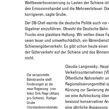
Wettbewerbsverzerrung zu Lasten der Schiene is
den Emissionshandel und die Mehrwertsteuer. Di
korrigieren, sagte Grube.
Der DB-Chef warnte die deutsche Politik auch vo
Gigaliner einzuführen. Obwohl die Deutsche Bahn 
Trucks eine glasklare Haltung. Wir wollen diese 
seien teuer und umweltschädlich, ein Bärendienst
Schienengüterverkehr. Es gibt schon heute einen
der Güterverkehr auf der Schiene und das Binnens
nicht.
Claudia Langowsky, Haup
Verkehrsunternehmen (VDV
Die versammelte
Öffentliche Nahverkehr unt
Bahnbranche stellt
Regionalisierungsmittel sp
Forderungen an die
neue Regierung: (von
Kürzung zur Sanierung der
links) Dirk Flege (Allianz
sei eine Aufstockung über 
pro Schiene), Rüdiger
bewusst konservativer An
Grube
eine jährliche Anpassung 
(Vorstandsvorsitzender