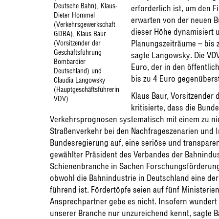
Deutsche Bahn), Klaus-
erforderlich ist, um den
Dieter Hommel
erwarten von der neuen Bu
(Verkehrsgewerkschaft
dieser Höhe dynamisiert u
GDBA), Klaus Baur
Planungszeiträume – bis 
(Vorsitzender der
Geschäftsführung
sagte Langowsky. Die VDV
Bombardier
Euro, der in den öffentlic
Deutschland) und
bis zu 4 Euro gegenübers
Claudia Langowsky
(Hauptgeschäftsführerin
Klaus Baur, Vorsitzender
VDV)
kritisierte, dass die Bun
Verkehrsprognosen systematisch mit einem zu ni
Straßenverkehr bei den Nachfrageszenarien und In
Bundesregierung auf, eine seriöse und transparen
gewählter Präsident des Verbandes der Bahnindustr
Schienenbranche in Sachen Forschungsförderung w
obwohl die Bahnindustrie in Deutschland eine der
führend ist. Fördertöpfe seien auf fünf Ministerie
Ansprechpartner gebe es nicht. Insofern wundert 
unserer Branche nur unzureichend kennt, sagte B