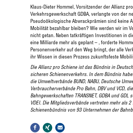
Klaus-Dieter Hommel, Vorsitzender der Allianz p
Verkehrsgewerkschaft GDBA, verlangte von der n
Pseudoökologische Abwrackprämien sind keine An
Mobilität bezahlbar bleiben? Wie werden wir im Ve
nicht getan. Neben tatkräftigen Investitionen in di
eine Milliarde mehr als geplant – , forderte Hom
Personenverkehr auf den Weg bringt, der alle Verk
ihr Wissen in diesen Prozess zukunftsfeste Mobili
Die Allianz pro Schiene ist das Bündnis in Deuts
sicheren Schienenverkehrs. In dem Bündnis hab
die Umweltverbände BUND, NABU, Deutsche Umwelt
Verbraucherverbände Pro Bahn, DBV und VCD, die 
Bahngewerkschaften TRANSNET, GDBA und GDL so
VDEI. Die Mitgliedsverbände vertreten mehr als 2 M
Schienenbündnis von 93 Unternehmen der Bahnb