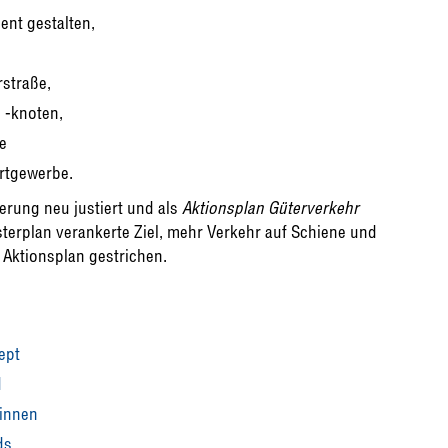
ent gestalten,
straße,
 -knoten,
e
rtgewerbe.
rung neu justiert und als
Aktionsplan Güterverkehr
terplan verankerte Ziel, mehr Verkehr auf Schiene und
Aktionsplan gestrichen.
ept
d
innen
s