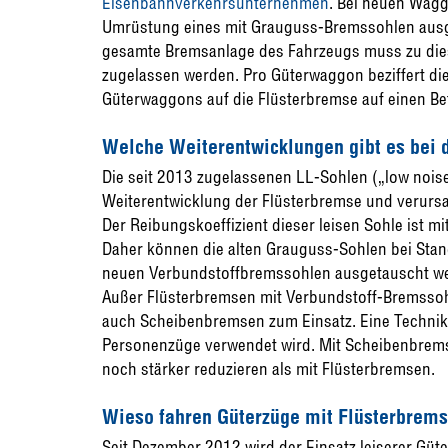
Eisenbahnverkehrsunternehmen
. Bei neuen Wagg
Umrüstung eines mit Grauguss-Bremssohlen ausge
gesamte Bremsanlage des Fahrzeugs muss zu di
zugelassen werden. Pro Güterwaggon beziffert di
Güterwaggons auf die Flüsterbremse auf einen Be
Welche Weiterentwicklungen gibt es bei 
Die seit 2013 zugelassenen LL-Sohlen („low noise,
Weiterentwicklung der Flüsterbremse und verursa
Der Reibungskoeffizient dieser leisen Sohle ist 
Daher können die alten Grauguss-Sohlen bei Sta
neuen Verbundstoffbremssohlen ausgetauscht w
Außer Flüsterbremsen mit Verbundstoff-Bremss
auch Scheibenbremsen zum Einsatz. Eine Technik, 
Personenzüge verwendet wird. Mit Scheibenbrems
noch stärker reduzieren als mit Flüsterbremsen.
Wieso fahren Güterzüge mit Flüsterbrems
Seit Dezember 2012 wird der Einsatz leiserer Gü