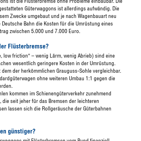
ons ist die Flüsterbremse ohne Probleme einbaubar. Die
statteten Güterwaggons ist allerdings aufwändig. Die
esem Zwecke umgebaut und je nach Wagenbauart neu
e Deutsche Bahn die Kosten für die Umrüstung eines
trag zwischen 5.000 und 7.000 Euro.
der Flüsterbremse?
 low friction“ – wenig Lärm, wenig Abrieb) sind eine
chen wesentlich geringere Kosten in der Umrüstung.
mit dem der herkömmlichen Grauguss-Sohle vergleichbar.
ndardgüterwagen ohne weiteren Umbau 1:1 gegen die
erden.
ohlen kommen im Schienengüterverkehr zunehmend
die seit jeher für das Bremsen der leichteren
en lassen sich die Rollgeräusche der Güterbahnen
en günstiger?
terwaggons mit Flüsterbremsen vom Bund finanziell