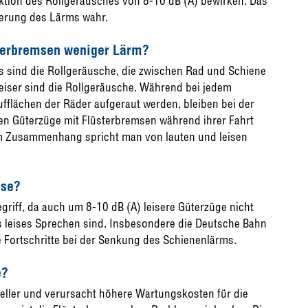
ktion des Rollgeräusches von 8-10 dB (A) bewirken. Das
ierung des Lärms wahr.
terbremsen weniger Lärm?
 sind die Rollgeräusche, die zwischen Rad und Schiene
 leiser sind die Rollgeräusche. Während bei jedem
flächen der Räder aufgeraut werden, bleiben bei der
hen Güterzüge mit Flüsterbremsen während ihrer Fahrt
m Zusammenhang spricht man von lauten und leisen
mse?
egriff, da auch um 8-10 dB (A) leisere Güterzüge nicht
ls leises Sprechen sind. Insbesondere die Deutsche Bahn
 Fortschritte bei der Senkung des Schienenlärms.
e?
eller und verursacht höhere Wartungskosten für die