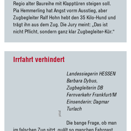
Regio alter Baureihe mit Klapptüren steigen soll.
Pia Hemmerling hat Angst vorm Ausstieg, aber
Zugbegleiter Ralf Hohn hebt den 35 Kilo-Hund und
trägt ihn aus dem Zug. Die Jury meint: „Das ist
nicht Pflicht, sondern ganz klar Zugbegleiter-Kür.“
Irrfahrt verhindert
Landessiegerin HESSEN
Barbara Dybus,
Zugbegleiterin DB
Fernverkehr Frankfurt/M
Einsenderin: Dagmar
Turlach
privat
Die bange Frage, ob man
im falschen Zug sitzt, quält so manchen Fahrgast.