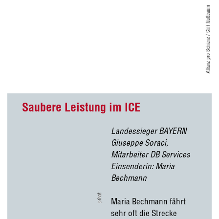
Allianz pro Schiene / Cliff Nußbaum
Saubere Leistung im ICE
Landessieger BAYERN
Giuseppe Soraci,
Mitarbeiter DB Services
Einsenderin: Maria
Bechmann
privat
Maria Bechmann fährt
sehr oft die Strecke