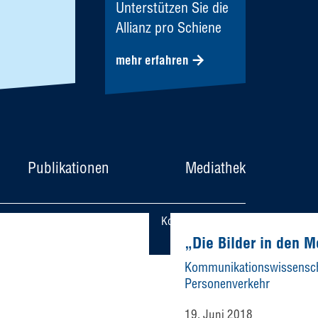
Unterstützen Sie die
Allianz pro Schiene
mehr erfahren
Publikationen
Mediathek
utz
Datenschutzeinstellungen
Kontakt
English
„Die Bilder in den M
Kommunikationswissenscha
Personenverkehr
19. Juni 2018