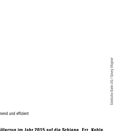
Deutsche Bahn AG / Georg Wagner
nend und effizient
üterzug im Jahr 2015 auf die Schiene. Erz, Kohle,