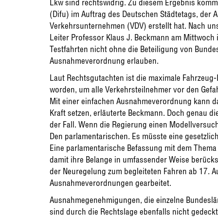
Lkw sind rechtswidrig. Zu diesem Ergebnis kommt 
(Difu) im Auftrag des Deutschen Städtetags, der 
Verkehrsunternehmen (VDV) erstellt hat. Nach uns
Leiter Professor Klaus J. Beckmann am Mittwoch i
Testfahrten nicht ohne die Beteiligung von Bund
Ausnahmeverordnung erlauben.
Laut Rechtsgutachten ist die maximale Fahrzeug
worden, um alle Verkehrsteilnehmer vor den Gefa
Mit einer einfachen Ausnahmeverordnung kann da
Kraft setzen, erläuterte Beckmann. Doch genau d
der Fall. Wenn die Regierung einen Modellversuc
Den parlamentarischen. Es müsste eine gesetzlic
Eine parlamentarische Befassung mit dem Thema 
damit ihre Belange in umfassender Weise berücksi
der Neuregelung zum begleiteten Fahren ab 17. A
Ausnahmeverordnungen gearbeitet.
Ausnahmegenehmigungen, die einzelne Bundesländ
sind durch die Rechtslage ebenfalls nicht gedeck