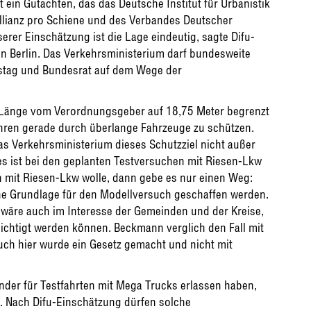
ein Gutachten, das das Deutsche Institut für Urbanistik
Allianz pro Schiene und des Verbandes Deutscher
erer Einschätzung ist die Lage eindeutig, sagte Difu-
n Berlin. Das Verkehrsministerium darf bundesweite
estag und Bundesrat auf dem Wege der
-Länge vom Verordnungsgeber auf 18,75 Meter begrenzt
hren gerade durch überlange Fahrzeuge zu schützen.
s Verkehrsministerium dieses Schutzziel nicht außer
ies ist bei den geplanten Testversuchen mit Riesen-Lkw
h mit Riesen-Lkw wolle, dann gebe es nur einen Weg:
he Grundlage für den Modellversuch geschaffen werden.
wäre auch im Interesse der Gemeinden und der Kreise,
chtigt werden können. Beckmann verglich den Fall mit
uch hier wurde ein Gesetz gemacht und nicht mit
er für Testfahrten mit Mega Trucks erlassen haben,
t. Nach Difu-Einschätzung dürfen solche