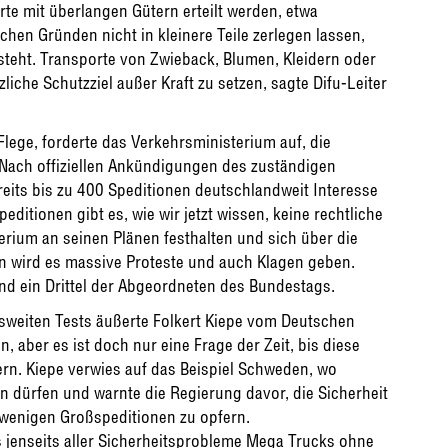
 mit überlangen Gütern erteilt werden, etwa
schen Gründen nicht in kleinere Teile zerlegen lassen,
steht. Transporte von Zwieback, Blumen, Kleidern oder
iche Schutzziel außer Kraft zu setzen, sagte Difu-Leiter
Flege, forderte das Verkehrsministerium auf, die
 Nach offiziellen Ankündigungen des zuständigen
eits bis zu 400 Speditionen deutschlandweit Interesse
ditionen gibt es, wie wir jetzt wissen, keine rechtliche
terium an seinen Plänen festhalten und sich über die
n wird es massive Proteste und auch Klagen geben.
nd ein Drittel der Abgeordneten des Bundestags.
esweiten Tests äußerte Folkert Kiepe vom Deutschen
n, aber es ist doch nur eine Frage der Zeit, bis diese
. Kiepe verwies auf das Beispiel Schweden, wo
 dürfen und warnte die Regierung davor, die Sicherheit
 wenigen Großspeditionen zu opfern.
 jenseits aller Sicherheitsprobleme Mega Trucks ohne