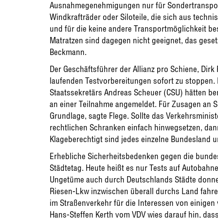
Ausnahmegenehmigungen nur für Sondertransporte
Windkrafträder oder Siloteile, die sich aus techni
und für die keine andere Transportmöglichkeit be
Matratzen sind dagegen nicht geeignet, das gesetzl
Beckmann.
Der Geschäftsführer der Allianz pro Schiene, Dirk 
laufenden Testvorbereitungen sofort zu stoppen.
Staatssekretärs Andreas Scheuer (CSU) hätten ber
an einer Teilnahme angemeldet. Für Zusagen an Spe
Grundlage, sagte Flege. Sollte das Verkehrsminis
rechtlichen Schranken einfach hinwegsetzen, dan
Klageberechtigt sind jedes einzelne Bundesland u
Erhebliche Sicherheitsbedenken gegen die bund
Städtetag. Heute heißt es nur Tests auf Autobahne
Ungetüme auch durch Deutschlands Städte donnern
Riesen-Lkw inzwischen überall durchs Land fahren
im Straßenverkehr für die Interessen von einigen
Hans-Steffen Kerth vom VDV wies darauf hin, dass