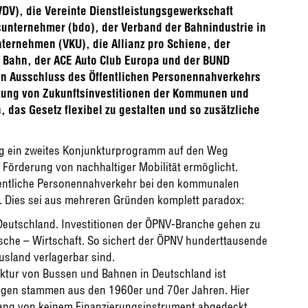
DV), die Vereinte Dienstleistungsgewerkschaft
unternehmer (bdo), der Verband der Bahnindustrie in
ernehmen (VKU), die Allianz pro Schiene, der
 Bahn, der ACE Auto Club Europa und der BUND
n Ausschluss des Öffentlichen Personennahverkehrs
tzung von Zukunftsinvestitionen der Kommunen und
 das Gesetz flexibel zu gestalten und so zusätzliche
g ein zweites Konjunktur­programm auf den Weg
e Förderung von nachhaltiger Mobilität ermöglicht.
Öffentliche Personennahverkehr bei den kommunalen
l. Dies sei aus mehreren Gründen komplett paradox:
 Deutschland. Investitionen der ÖPNV-Branche gehen zu
ische – Wirtschaft. So sichert der ÖPNV hundert­tausende
Ausland verlagerbar sind.
uktur von Bussen und Bahnen in Deutschland ist
lagen stammen aus den 1960er und 70er Jahren. Hier
lang von keinem Finanzierungs­instrument abgedeckt