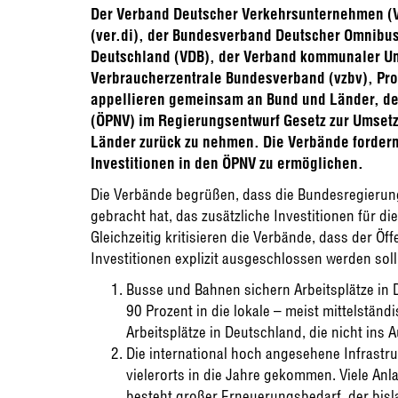
Der Verband Deutscher Verkehrsunternehmen (V
(ver.di), der Bundesverband Deutscher Omnibus
Deutschland (VDB), der Verband kommunaler Unt
Verbraucherzentrale Bundesverband (vzbv), Pro
appellieren gemeinsam an Bund und Länder, de
(ÖPNV) im Regierungsentwurf Gesetz zur Umse
Länder zurück zu nehmen. Die Verbände fordern,
Investitionen in den ÖPNV zu ermöglichen.
Die Verbände begrüßen, dass die Bundesregierun
gebracht hat, das zusätzliche Investitionen für di
Gleichzeitig kritisieren die Verbände, dass der 
Investitionen explizit ausgeschlossen werden sol
Busse und Bahnen sichern Arbeitsplätze in
90 Prozent in die lokale – meist mittelständ
Arbeitsplätze in Deutschland, die nicht ins 
Die international hoch angesehene Infrastr
vielerorts in die Jahre gekommen. Viele An
besteht großer Erneuerungsbedarf, der bis