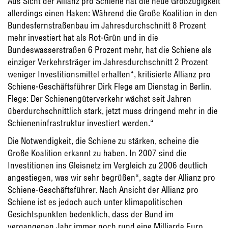
Aus Sicht der Allianz pro Schiene hat die neue Großzügigkeit
allerdings einen Haken: Während die Große Koalition in den
Bundesfernstraßenbau im Jahresdurchschnitt 8 Prozent
mehr investiert hat als Rot-Grün und in die
Bundeswasserstraßen 6 Prozent mehr, hat die Schiene als
einziger Verkehrsträger im Jahresdurchschnitt 2 Prozent
weniger Investitionsmittel erhalten“, kritisierte Allianz pro
Schiene-Geschäftsführer Dirk Flege am Dienstag in Berlin.
Flege: Der Schienengüterverkehr wächst seit Jahren
überdurchschnittlich stark, jetzt muss dringend mehr in die
Schieneninfrastruktur investiert werden.“
Die Notwendigkeit, die Schiene zu stärken, scheine die
Große Koalition erkannt zu haben. In 2007 sind die
Investitionen ins Gleisnetz im Vergleich zu 2006 deutlich
angestiegen, was wir sehr begrüßen“, sagte der Allianz pro
Schiene-Geschäftsführer. Nach Ansicht der Allianz pro
Schiene ist es jedoch auch unter klimapolitischen
Gesichtspunkten bedenklich, dass der Bund im
vergangenen Jahr immer noch rund eine Milliarde Euro