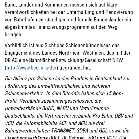
Bund, Länder und Kommunen müssen sich auf klare
Verantwortlichkeiten bei der Unterhaltung und Renovierung
von Bahnhöfen verständigen und für alle Bundesländer ein
abgestimmtes Finanzierungsprogramm auf den Weg
bringen“.
Vorbildlich ist aus Sicht des Schienenbündnisses das
Engagement des Landes Nordrhein-Westfalen, das mit der
DB AG eine BahnflächenEntwicklungsGesellschaft NRW
(
http://www.beg-nrw.de/
) gegründet hat.
Die Allianz pro Schiene ist das Bündnis in Deutschland zur
Förderung des umweltfreundlichen und sicheren
Schienenverkehrs. In dem Bündnis haben sich 15 Non-
Profit- Verbände zusammengeschlossen: die
Umweltverbände BUND, NABU und NaturFreunde
Deutschlands, die Verbraucherverbände Pro Bahn, DBV und
VCD, die Automobilclubs ACE und ACV, die drei
Bahngewerkschaften TRANSNET, GDBA und GDL sowie die
Eisenbahnverbände BDEF, BF Bahnen, VBB und VDEI. Die