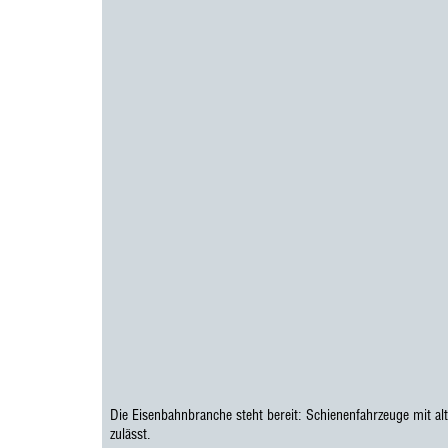
Die Eisenbahnbranche steht bereit: Schienenfahrzeuge mit alt
zulässt.