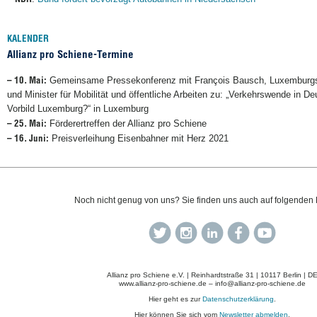
KALENDER
Allianz pro Schiene-Termine
– 10. Mai:
Gemeinsame Pressekonferenz mit François Bausch, Luxemburgs 
und Minister für Mobilität und öffentliche Arbeiten zu: „Verkehrswende in D
Vorbild Luxemburg?“ in Luxemburg
– 25. Mai:
Förderertreffen der Allianz pro Schiene
– 16. Juni:
Preisverleihung Eisenbahner mit Herz 2021
Noch nicht genug von uns? Sie finden uns auch auf folgenden
Allianz pro Schiene e.V. | Reinhardtstraße 31 | 10117 Berlin | D
www.allianz-pro-schiene.de – info@allianz-pro-schiene.de
Hier geht es zur
Datenschutzerklärung
.
Hier können Sie sich vom
Newsletter abmelden
.