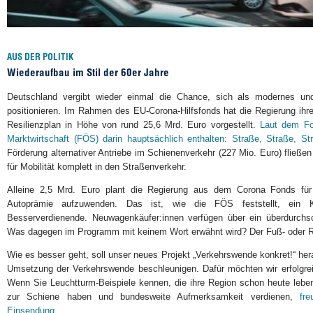
AUS DER POLITIK
Wiederaufbau im Stil der 60er Jahre
Deutschland vergibt wieder einmal die Chance, sich als modernes un
positionieren. Im Rahmen des EU-Corona-Hilfsfonds hat die Regierung ihr
Resilienzplan in Höhe von rund 25,6 Mrd. Euro vorgestellt.
Laut dem Fo
Marktwirtschaft (FÖS) darin hauptsächlich enthalten: Straße, Straße, St
Förderung alternativer Antriebe im Schienenverkehr (227 Mio. Euro) fließen
für Mobilität komplett in den Straßenverkehr.
Alleine 2,5 Mrd. Euro plant die Regierung aus dem Corona Fonds für
Autoprämie aufzuwenden. Das ist, wie die FÖS feststellt, ein K
Besserverdienende. Neuwagenkäufer:innen verfügen über ein überdurchs
Was dagegen im Programm mit keinem Wort erwähnt wird? Der Fuß- oder R
Wie es besser geht, soll unser neues Projekt „Verkehrswende konkret!“ hera
Umsetzung der Verkehrswende beschleunigen. Dafür möchten wir erfolgreic
Wenn Sie Leuchtturm-Beispiele kennen, die ihre Region schon heute leb
zur Schiene haben und bundesweite Aufmerksamkeit verdienen,
fr
Einsendung.