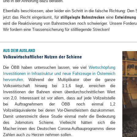
und in der Anhörung dazu beraten.
Ebenfalls beschlossen, aber leider ein Schritt in die falsche Richtung: De
stillgelegte Bahnstrecken
Entwidmung
jetzt das Recht eingeräumt, für
eine
wird die Reaktivierung von Bahnstrecken noch schwieriger. Unsere Forderun
Wir fordern eine Trassensicherung für stillliegende Strecken!
AUS DEM AUSLAND
Volkswirtschaftlicher Nutzen der Schiene
Die ÖBB haben untersuchen lassen, wie viel
Wertschöpfung
Investitionen in Infrastruktur und neue Fahrzeuge in Österreich
hervorrufen
. Während der Multiplikator über die ganze
Volkswirtschaft hinweg bei 1:1,6 liegt, erreichen die
Investitionen der Bahnen einen überdurchschnittlichen Wert
von 2,0. Interessant ist vor allem, dass auf jede Vollzeitstelle
bei Auftragnehmern der ÖBB noch einmal 1,2
Vollzeitäquivalente bei deren Vor-Dienstleistern dazukommen.
Damit unterstreicht diese Studie einmal mehr die Bedeutung
des Jobmotors Schiene. Vielleicht hätten sich die
Macher:innen des Deutschen Corona-Aufbauprogramms diese
Zahlen auch zu Herzen nehmen sollen.