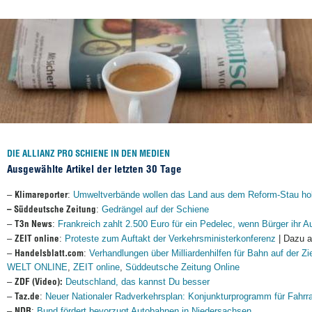
DIE ALLIANZ PRO SCHIENE IN DEN MEDIEN
Ausgewählte Artikel der letzten 30 Tage
Klimareporter
–
:
Umweltverbände wollen das Land aus dem Reform-Stau ho
– Süddeutsche Zeitung
:
Gedrängel auf der Schiene
T3n News
–
:
Frankreich zahlt 2.500 Euro für ein Pedelec, wenn Bürger ihr 
ZEIT online
–
:
Proteste zum Auftakt der Verkehrsministerkonferenz
| Dazu 
Handelsblatt.com
–
:
Verhandlungen über Milliardenhilfen für Bahn auf der Zi
WELT ONLINE
,
ZEIT online
,
Süddeutsche Zeitung Online
ZDF (Video):
–
Deutschland, das kannst Du besser
Taz.de
–
:
Neuer Nationaler Radverkehrsplan: Konjunkturprogramm für Fahr
NDR
–
:
Bund fördert bevorzugt Autobahnen in Niedersachsen