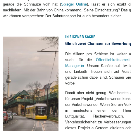
gerade die Schnauze voll“ hat (
Spiegel Online
), lässt er sich exakt d
nachliefern. Mit der Bahn von China kommend. Seine Einschätzung? Das g
wir können versprechen: Der Bahntransport ist auch besonders sicher.
IN EIGENER SACHE
Gleich zwei Chancen zur Bewerbun
Die Allianz pro Schiene ist weiter
sucht für die
Öffentlichkeitsarb
Manager:in
. Unsere Kanäle auf Twitt
und LinkedIn freuen sich auf Vers
gerade schon dabei sind. Schauen Sie 
vorbei!
Damit aber nicht genug. Wie bereits 
für unser Projekt „Verkehrswende konkr
der Verkehrswende. Wenn Sie ein Verk
in mindestens einem der Themen
Luftqualität, Flächenverbrauch
Verkehrssicherheit zu Verbesserungen
dieses Projekt außerdem direkten ode