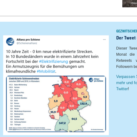
GEZWITSCHE
Der Tweet
Dieser Twe
Monat die
Retweets v
Followern 
Verpassen 
mehr und fo
Twitter
!