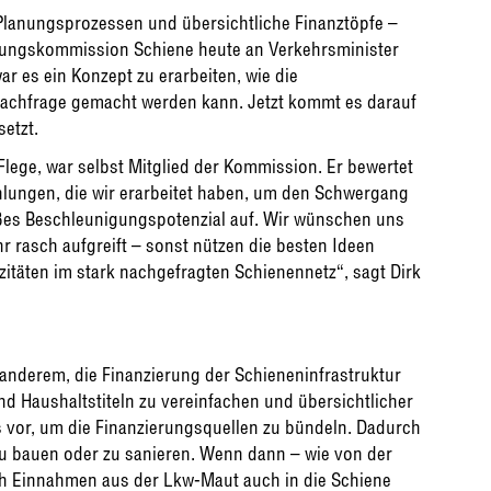
Planungsprozessen und übersichtliche Finanztöpfe –
igungskommission Schiene heute an Verkehrsminister
r es ein Konzept zu erarbeiten, wie die
e Nachfrage gemacht werden kann. Jetzt kommt es darauf
etzt.
 Flege, war selbst Mitglied der Kommission. Er bewertet
hlungen, die wir erarbeitet haben, um den Schwergang
ßes Beschleunigungspotenzial auf. Wir wünschen uns
r rasch aufgreift – sonst nützen die besten Ideen
itäten im stark nachgefragten Schienennetz“, sagt Dirk
nderem, die Finanzierung der Schieneninfrastruktur
d Haushaltstiteln zu vereinfachen und übersichtlicher
ds vor, um die Finanzierungsquellen zu bündeln. Dadurch
zu bauen oder zu sanieren. Wenn dann – wie von der
ch Einnahmen aus der Lkw-Maut auch in die Schiene