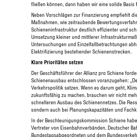
fließen können, dann haben wir eine solide Basis
Neben Vorschlägen zur Finanzierung empfiehlt d
Maßnahmen, wie zeitraubende Bewertungsverfahre
Schieneninfrastruktur deutlich effizienter und sc
Umsetzung kleiner und mittlerer Infrastrukturm
Untersuchungen und Einzelfallbetrachtungen abhä
Elektrifizierung bestehender Schienenstrecken.
Klare Prioritäten setzen
Der Geschäftsführer der Allianz pro Schiene ford
Schienenausbau entschlossen voranzugehen: „Der 
Verkehrspolitik setzen. Wenn es darum geht, Klim
zukunftsfähig zu machen, brauchen wir nicht meh
schnelleren Ausbau des Schienennetzes. Die Resso
sondern auch bei Planungskapazitäten und Fachkr
In der Beschleunigungskommission Schiene haben
Vertreter von Eisenbahnverbänden, Deutscher Ba
Bundestagsabgeordneten und dem Bundesverkehr