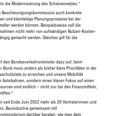
 für die Modernisierung des Schienennetzes.“
ie Beschleunigungskommission auch konkrete
n und kleinteilige Planungsprozesse bei der
hneller werden können. Beispielsweise soll die
aßnahmen nicht mehr von aufwändigen Nutzen-Kosten-
ngig gemacht werden. Gleiches gilt für die
ert den Bundesverkehrsminister dazu auf, beim
Bund muss anders als bisher klare Prioritäten in der
aschutzziele zu erreichen und unsere Mobilität
r Autobahnen, sondern einen klaren Fokus auf einen
urcen sind endlich – nicht nur bei den Finanzmitteln,
äften.“
 seit Ende Juni 2022 mehr als 20 Vertreterinnen und
hn, Bauindustrie gemeinsam mit
sministerium darüber beraten, wie man dem