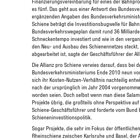
Finanzierungsvereinbarung für eines der Bahnpro
es fünf. Das geht aus einer Antwort des Bundesv
ergänzenden Angaben des Bundesverkehrsministe
Schiene beträgt die Investitionsbugwelle für Bah
Bundesverkehrswegeplan damit rund 36 Milliarden
Schneckentempo investiert und wie in den vergang
den Neu- und Ausbau des Schienennetzes steckt, da
abgearbeitet ist, sagte der Geschäftsführer der Al
Die Allianz pro Schiene verwies darauf, dass bei
Bundesverkehrsministeriums Ende 2010 neun von 3
sich ihr Kosten-Nutzen-Verhältnis nachteilig entw
nach der ursprünglich im Jahr 2004 vorgenomme
worden seien. Doch selbst wenn man diese Salam
Projekte übrig, die großteils ohne Perspektive auf 
Schiene-Geschäftsführer und forderte vom Bund b
Schieneninvestitionspolitik.
Sogar Projekte, die sehr im Fokus der öffentlich
Rheinschiene zwischen Karlsruhe und Basel, der