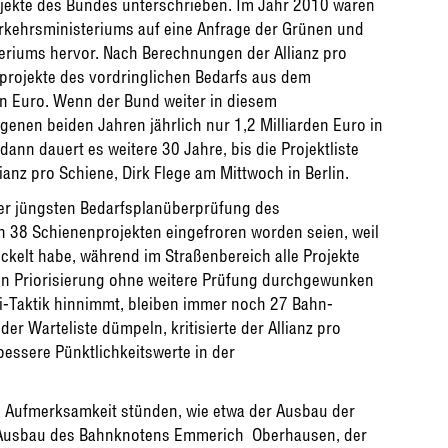
jekte des Bundes unterschrieben. Im Jahr 2010 waren
erkehrsministeriums auf eine Anfrage der Grünen und
riums hervor. Nach Berechnungen der Allianz pro
nprojekte des vordringlichen Bedarfs aus dem
 Euro. Wenn der Bund weiter in diesem
enen beiden Jahren jährlich nur 1,2 Milliarden Euro in
nn dauert es weitere 30 Jahre, bis die Projektliste
lianz pro Schiene, Dirk Flege am Mittwoch in Berlin.
 der jüngsten Bedarfsplanüberprüfung des
8 Schienenprojekten eingefroren worden seien, weil
ickelt habe, während im Straßenbereich alle Projekte
n Priorisierung ohne weitere Prüfung durchgewunken
i-Taktik hinnimmt, bleiben immer noch 27 Bahn-
der Warteliste dümpeln, kritisierte der Allianz pro
essere Pünktlichkeitswerte in der
en Aufmerksamkeit stünden, wie etwa der Ausbau der
 Ausbau des Bahnknotens Emmerich  Oberhausen, der