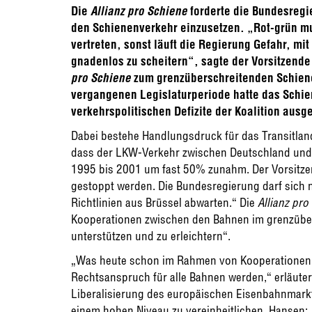
Die
Allianz pro Schiene
forderte die Bundesregie
den Schienenverkehr einzusetzen. „Rot-grün mu
vertreten, sonst läuft die Regierung Gefahr, mi
gnadenlos zu scheitern“, sagte der Vorsitzende
pro Schiene
zum grenzüberschreitenden Schienen
vergangenen Legislaturperiode hatte das Schi
verkehrspolitischen Defizite der Koalition aus
Dabei bestehe Handlungsdruck für das Transitlan
dass der LKW-Verkehr zwischen Deutschland und 
1995 bis 2001 um fast 50% zunahm. Der Vorsitz
gestoppt werden. Die Bundesregierung darf sich 
Richtlinien aus Brüssel abwarten.“ Die
Allianz pro
Kooperationen zwischen den Bahnen im grenzüber
unterstützen und zu erleichtern“.
„Was heute schon im Rahmen von Kooperationen f
Rechtsanspruch für alle Bahnen werden,“ erläuter
Liberalisierung des europäischen Eisenbahnmarkt
einem hohen Niveau zu vereinheitlichen. Hansen: 