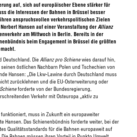
rung auf, sich auf europäischer Ebene stärker für
ss die Interessen der Bahnen in Brüssel besser
t ihren anspruchsvollen verkehrspolitischen Zielen
 Norbert Hansen auf einer Veranstaltung der
Allianz
verkehr am Mittwoch in Berlin. Bereits in der
enenbündnis beim Engagement in Brüssel die größten
gemacht.
d Deutschland. Die
Allianz pro Schiene
wies darauf hin,
seinen östlichen Nachbarn Polen und Tschechien von
ende Hansen: „Die Lkw-Lawine durch Deutschland muss
nicht zurücklehnen und die EU-Osterweiterung oder
 Schiene
forderte von der Bundesregierung,
schreitenden Verkehr mit Osteuropa „aktiv zu
unktioniert, muss in Zukunft ein europaweiter
te Hansen. Das Schienenbündnis forderte weiter, bei der
es Qualitätsstandards für die Bahnen europaweit auf
„Die Bahnen müssen ihren Vorteil in Punkto Umwelt,