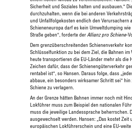
Sicherheit und Soziales halten und ausbauen.“ Die
durchzuhalten, wenn die bei anderen Verkehrsträg
und Unfallfolgekosten endlich den Verursachern a
Schieneneuropa darf es kein Umweltdumping wie 
Straße geben“, forderte der
Allianz pro Schiene
-V
Dem grenzüberschreitenden Schienenverkehr k
Schlüsselfunktion zu bei dem Ziel, die Bahnen im
heute transportieren die EU-Länder mehr als die Hä
Zeichen dafür, dass der Schienengüterverkehr ger
rentabel ist“, so Hansen. Daraus folge, dass „jed
abbaue, ein besonders wirksamer Schritt sei“ hin
Schiene zu verlagern.
An der Grenze hätten Bahnen immer noch mit Hind
Lokführer muss zum Beispiel den nationalen Führe
muss die jeweilige Landessprache beherrschen. D
ausgewechselt werden. Hansen: „Das kostet Zeit 
europäischen Lokführerschein und eine EU-weite