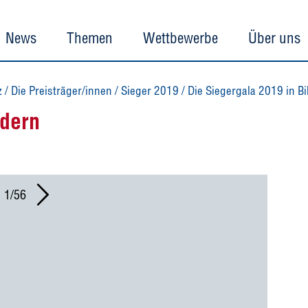
News
Themen
Wettbewerbe
Über uns
z
/
Die Preisträger/innen
/
Sieger 2019
/
Die Siegergala 2019 in Bi
ldern
1/56