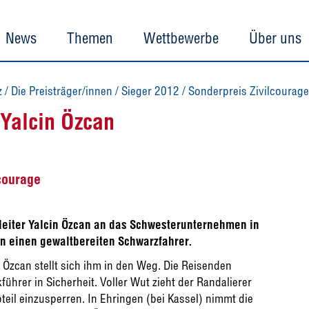
News
Themen
Wettbewerbe
Über uns
z
/
Die Preisträger/innen
/
Sieger 2012
/
Sonderpreis Zivilcourage
 Yalcin Özcan
courage
leiter Yalcin Özcan an das Schwesterunternehmen in
an einen gewaltbereiten Schwarzfahrer.
Özcan stellt sich ihm in den Weg. Die Reisenden
hrer in Sicherheit. Voller Wut zieht der Randalierer
bteil einzusperren. In Ehringen (bei Kassel) nimmt die