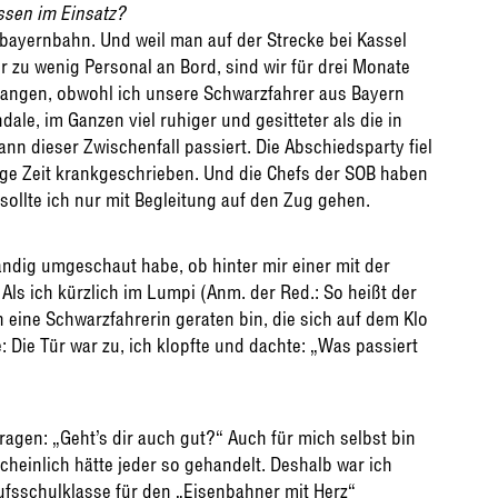
ssen im Einsatz?
bayernbahn. Und weil man auf der Strecke bei Kassel
r zu wenig Personal an Bord, sind wir für drei Monate
egangen, obwohl ich unsere Schwarzfahrer aus Bayern
dale, im Ganzen viel ruhiger und gesitteter als die in
ann dieser Zwischenfall passiert. Die Abschiedsparty fiel
nige Zeit krankgeschrieben. Und die Chefs der SOB haben
t sollte ich nur mit Begleitung auf den Zug gehen.
ändig umgeschaut habe, ob hinter mir einer mit der
Als ich kürzlich im Lumpi (Anm. der Red.: So heißt der
eine Schwarzfahrerin geraten bin, die sich auf dem Klo
: Die Tür war zu, ich klopfte und dachte: „Was passiert
agen: „Geht’s dir auch gut?“ Auch für mich selbst bin
heinlich hätte jeder so gehandelt. Deshalb war ich
ufsschulklasse für den „Eisenbahner mit Herz“