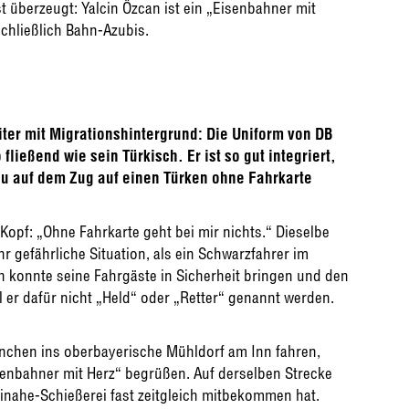
t überzeugt: Yalcin Özcan ist ein „Eisenbahner mit
schließlich Bahn-Azubis.
ter mit Migrationshintergrund: Die Uniform von DB
 fließend wie sein Türkisch. Er ist so gut integriert,
u auf dem Zug auf einen Türken ohne Fahrkarte
Kopf: „Ohne Fahrkarte geht bei mir nichts.“ Dieselbe
r gefährliche Situation, als ein Schwarzfahrer im
 konnte seine Fahrgäste in Sicherheit bringen und den
l er dafür nicht „Held“ oder „Retter“ genannt werden.
nchen ins oberbayerische Mühldorf am Inn fahren,
senbahner mit Herz“ begrüßen. Auf derselben Strecke
einahe-Schießerei fast zeitgleich mitbekommen hat.