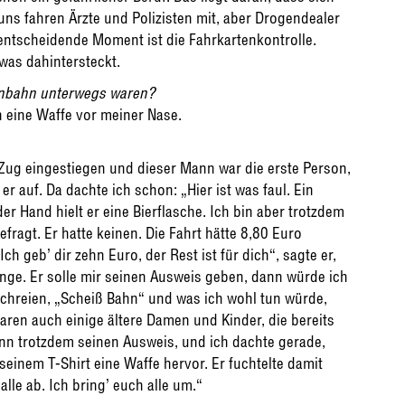
 uns fahren Ärzte und Polizisten mit, aber Drogendealer
entscheidende Moment ist die Fahrkartenkontrolle.
was dahintersteckt.
senbahn unterwegs waren?
h eine Waffe vor meiner Nase.
 Zug eingestiegen und dieser Mann war die erste Person,
 er auf. Da dachte ich schon: „Hier ist was faul. Ein
der Hand hielt er eine Bierflasche. Ich bin aber trotzdem
agt. Er hatte keinen. Die Fahrt hätte 8,80 Euro
h geb’ dir zehn Euro, der Rest ist für dich“, sagte er,
ginge. Er solle mir seinen Ausweis geben, dann würde ich
uschreien, „Scheiß Bahn“ und was ich wohl tun würde,
ren auch einige ältere Damen und Kinder, die bereits
ann trotzdem seinen Ausweis, und ich dachte gerade,
 seinem T-Shirt eine Waffe hervor. Er fuchtelte damit
lle ab. Ich bring’ euch alle um.“