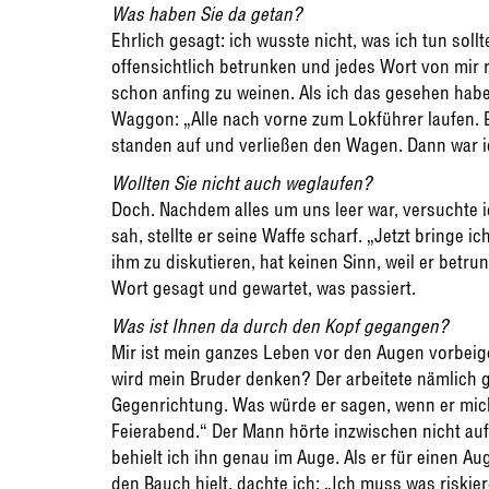
Was haben Sie da getan?
Ehrlich gesagt: ich wusste nicht, was ich tun sol
offensichtlich betrunken und jedes Wort von mir r
schon anfing zu weinen. Als ich das gesehen habe,
Waggon: „Alle nach vorne zum Lokführer laufen. B
standen auf und verließen den Wagen. Dann war ic
Wollten Sie nicht auch weglaufen?
Doch. Nachdem alles um uns leer war, versuchte i
sah, stellte er seine Waffe scharf. „Jetzt bringe ic
ihm zu diskutieren, hat keinen Sinn, weil er betrun
Wort gesagt und gewartet, was passiert.
Was ist Ihnen da durch den Kopf gegangen?
Mir ist mein ganzes Leben vor den Augen vorbei
wird mein Bruder denken? Der arbeitete nämlich g
Gegenrichtung. Was würde er sagen, wenn er mich 
Feierabend.“ Der Mann hörte inzwischen nicht au
behielt ich ihn genau im Auge. Als er für einen A
den Bauch hielt, dachte ich: „Ich muss was riskie