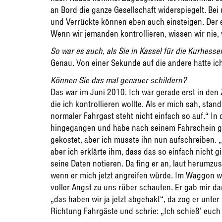
an Bord die ganze Gesellschaft widerspiegelt. Bei
und Verrückte können eben auch einsteigen. Der 
Wenn wir jemanden kontrollieren, wissen wir nie, 
So war es auch, als Sie in Kassel für die Kurhes
Genau. Von einer Sekunde auf die andere hatte ic
Können Sie das mal genauer schildern?
Das war im Juni 2010. Ich war gerade erst in den
die ich kontrollieren wollte. Als er mich sah, stand
normaler Fahrgast steht nicht einfach so auf.“ In 
hingegangen und habe nach seinem Fahrschein gefr
gekostet, aber ich musste ihn nun aufschreiben. „Ic
aber ich erklärte ihm, dass das so einfach nicht 
seine Daten notieren. Da fing er an, laut herumz
wenn er mich jetzt angreifen würde. Im Waggon wa
voller Angst zu uns rüber schauten. Er gab mir d
„das haben wir ja jetzt abgehakt“, da zog er unter
Richtung Fahrgäste und schrie: „Ich schieß’ euch a