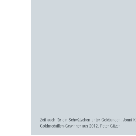
Zeit auch für ein Schwätzchen unter Goldjungen: Jonni 
Goldmedaillen-Gewinner aus 2012, Peter Gitzen