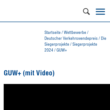
Startseite
/
Wettbewerbe
/
Deutscher Verkehrswendepreis
/
Die
Siegerprojekte
/
Siegerprojekte
2024
/
GUW+
GUW+ (mit Video)