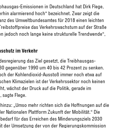
bhausgas-Emissionen in Deutschland hat Dirk Flege,
terhin alarmierend hoch“ bezeichnet. Zwar zeigt die
ilanz des Umweltbundesamtes für 2018 einen leichten
reibstoffpreise das Verkehrswachstum auf der Straße
 jedoch noch lange keine strukturelle Trendwende“,
aschutz im Verkehr
esregierung das Ziel gesetzt, die Treibhausgas-
30 gegenüber 1990 um 40 bis 42 Prozent zu senken.
edoch der Kohlendioxid-Ausstoß immer noch etwa auf
hen Klimazielen ist der Verkehrssektor noch keinen
, wächst der Druck auf die Politik, gerade im
 sagte Flege.
e hinzu: „Umso mehr richten sich die Hoffnungen auf die
r Nationalen Plattform Zukunft der Mobilität.“ Die
edarf für das Erreichen des Minderungsziels 2030
, mit der Umsetzung der von der Regierungskommission