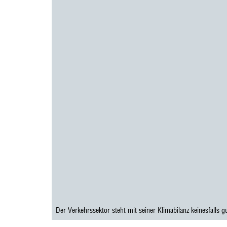
Der Verkehrssektor steht mit seiner Klimabilanz keinesfalls g