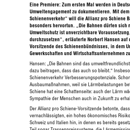
Eine Premiere: Zum ersten Mal werden in Deuts
Umweltengagement zu dokumentieren. Mit dem 
Schienenverkehr“ will die Allianz pro Schiene 
besonders hervortun. „Die Bahnen dürfen sich 
Umweltschutz ist unverzichtbare Voraussetzung
durchzusetzen“, erläuterte Norbert Hansen auf 
Vorsitzende des Schienenbündnisses, in dem U
Gewerkschaften und Wirtschaftsunternehmen 
Hansen: „Die Bahnen sind das umweltfreundlichst
dazu beitragen, dass das auch so bleibt.“ Insbe
Schienenverkehr Verbesserungspotenziale. Scho
Ausbaumaßnahmen, weil sie Lärmbelastungen bef
Schiene hat eine Schattenseite: auch der Lärm w
Sympathie der Menschen auch in Zukunft zu erhal
Der Allianz pro Schiene-Vorsitzende betonte, da
vernachlässigten, ein hohes ökonomisches Risiko 
Schweiz und Italien hin, in denen es bereits ges
Teil sogar Trassenpreissysteme, die Lärmemission