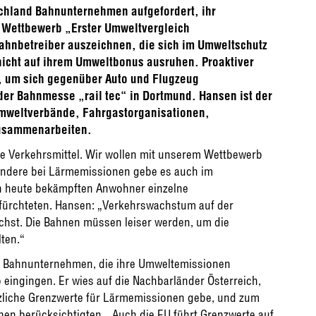
chland Bahnunternehmen aufgefordert, ihr
Wettbewerb „Erster Umweltvergleich
Bahnbetreiber auszeichnen, die sich im Umweltschutz
nicht auf ihrem Umweltbonus ausruhen. Proaktiver
, um sich gegenüber Auto und Flugzeug
der Bahnmesse „rail tec“ in Dortmund. Hansen ist der
mweltverbände, Fahrgastorganisationen,
zusammenarbeiten.
e Verkehrsmittel. Wir wollen mit unserem Wettbewerb
sondere bei Lärmemissionen gebe es auch im
n heute bekämpften Anwohner einzelne
ürchteten. Hansen: „Verkehrswachstum auf der
ächst. Die Bahnen müssen leiser werden, um die
ten.“
ss Bahnunternehmen, die ihre Umweltemissionen
eingingen. Er wies auf die Nachbarländer Österreich,
etzliche Grenzwerte für Lärmemissionen gebe, und zum
en berücksichtigten. „Auch die EU führt Grenzwerte auf