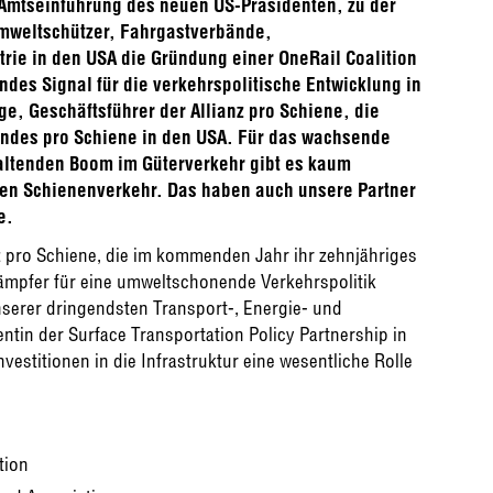
 Amtseinführung des neuen US-Präsidenten, zu der
mweltschützer, Fahrgastverbände,
e in den USA die Gründung einer OneRail Coalition
ndes Signal für die verkehrspolitische Entwicklung in
ge, Geschäftsführer der Allianz pro Schiene, die
ndes pro Schiene in den USA. Für das wachsende
altenden Boom im Güterverkehr gibt es kaum
en Schienenverkehr. Das haben auch unsere Partner
e.
z pro Schiene, die im kommenden Jahr ihr zehnjähriges
orkämpfer für eine umweltschonende Verkehrspolitik
unserer dringendsten Transport-, Energie- und
tin der Surface Transportation Policy Partnership in
nvestitionen in die Infrastruktur eine wesentliche Rolle
tion