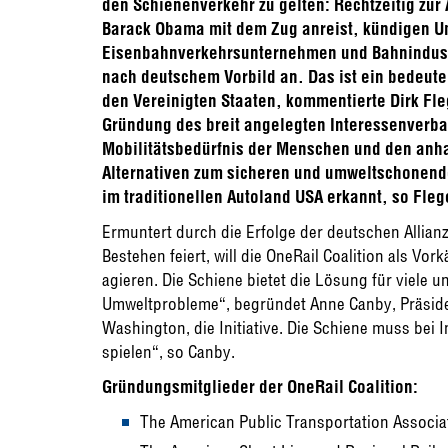
den Schienenverkehr zu gelten: Rechtzeitig zur
Barack Obama mit dem Zug anreist, kündigen U
Eisenbahnverkehrsunternehmen und Bahnindustri
nach deutschem Vorbild an. Das ist ein bedeute
den Vereinigten Staaten, kommentierte Dirk Fle
Gründung des breit angelegten Interessenverba
Mobilitätsbedürfnis der Menschen und den anh
Alternativen zum sicheren und umweltschonend
im traditionellen Autoland USA erkannt, so Fleg
Ermuntert durch die Erfolge der deutschen Allian
Bestehen feiert, will die OneRail Coalition als V
agieren. Die Schiene bietet die Lösung für viele 
Umweltprobleme“, begründet Anne Canby, Präsiden
Washington, die Initiative. Die Schiene muss bei I
spielen“, so Canby.
Gründungsmitglieder der OneRail Coalition:
The American Public Transportation Associa