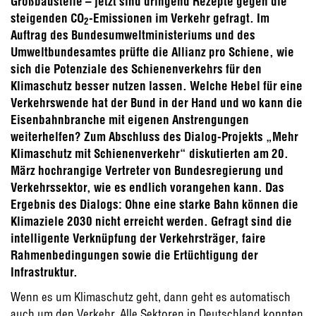
Großbaustelle – jetzt sind dringend Rezepte gegen die
steigenden CO
-Emissionen im Verkehr gefragt. Im
2
Auftrag des Bundesumweltministeriums und des
Umweltbundesamtes prüfte die Allianz pro Schiene, wie
sich die Potenziale des Schienenverkehrs für den
Klimaschutz besser nutzen lassen. Welche Hebel für eine
Verkehrswende hat der Bund in der Hand und wo kann die
Eisenbahnbranche mit eigenen Anstrengungen
weiterhelfen? Zum Abschluss des Dialog-Projekts „Mehr
Klimaschutz mit Schienenverkehr“ diskutierten am 20.
März hochrangige Vertreter von Bundesregierung und
Verkehrssektor, wie es endlich vorangehen kann. Das
Ergebnis des Dialogs: Ohne eine starke Bahn können die
Klimaziele 2030 nicht erreicht werden. Gefragt sind die
intelligente Verknüpfung der Verkehrsträger, faire
Rahmenbedingungen sowie die Ertüchtigung der
Infrastruktur.
Wenn es um Klimaschutz geht, dann geht es automatisch
auch um den Verkehr. Alle Sektoren in Deutschland konnten