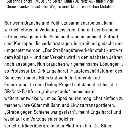
Susanne Henckel (VBB) und Stefan Kühn (DB Netz AG) finden viele
Gemeinsamkeiten auf dem Weg zu einer klimafreundlichen Mobilität.
Nur wenn Branche und Politik zusammenarbeiten, kann
wirklich etwas im Verkehr passieren. Und mit der Branche
ist keineswegs nur die Schienenbranche gemeint. Gefragt
sind Konzepte, die verkehrsträgerübergreifend gedacht und
umgesetzt werden. „Der Straßengüterverkehr steht kurz vor
dem Kollaps – und der Verkehr wird in den nächsten Jahren
noch ansteigen. Nun brauchen wir gemeinsame Lösungen“,
so Professor Dr. Dirk Engelhardt, Hauptgeschäftsführer des
Bundesverbands Güterkraftverkehr Logistik und
Entsorgung. In dem Dialog-Projekt entstand die Idee, die
DB-Netz-Plattform „railway.tools“ gemeinsam
weiterzuentwickeln, um es Spediteuren möglichst einfach zu
machen, ihre Güter mit Bahn und Lkw zu transportieren.
„Straße gegen Schiene war gestern“, meint Engelhardt und
weist auf die Vorzüge einer solchen
verkehrsträgerübergreifenden Plattform hin. Die Güter