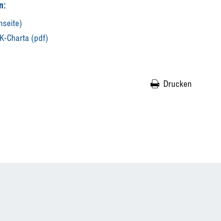
n:
nseite)
K-Charta (pdf)
Drucken