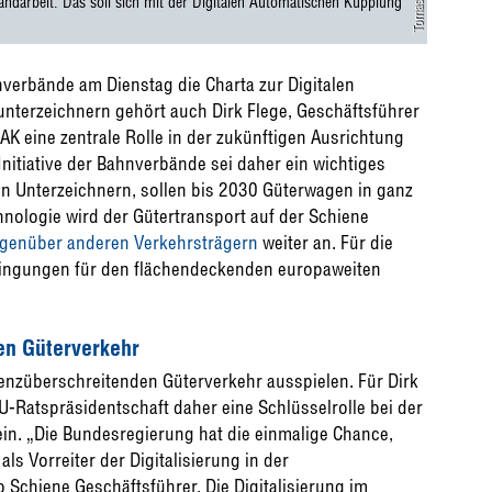
darbeit. Das soll sich mit der Digitalen Automatischen Kupplung
erbände am Dienstag die Charta zur Digitalen
nterzeichnern gehört auch Dirk Flege, Geschäftsführer
 DAK eine zentrale Rolle in der zukünftigen Ausrichtung
nitiative der Bahnverbände sei daher ein wichtiges
en Unterzeichnern, sollen bis 2030 Güterwagen in ganz
nologie wird der Gütertransport auf der Schiene
genüber anderen Verkehrsträgern
weiter an. Für die
edingungen für den flächendeckenden europaweiten
en Güterverkehr
renzüberschreitenden Güterverkehr ausspielen. Für Dirk
-Ratspräsidentschaft daher eine Schlüsselrolle bei der
in. „Die Bundesregierung hat die einmalige Chance,
ls Vorreiter der Digitalisierung in der
o Schiene Geschäftsführer. Die Digitalisierung im