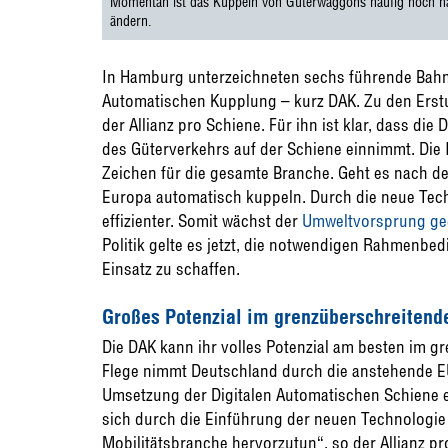
Momentan ist das Kuppeln von Güterwaggons häufig noch han
ändern.
In Hamburg unterzeichneten sechs führende Bahnv
Automatischen Kupplung – kurz DAK. Zu den Erstu
der Allianz pro Schiene. Für ihn ist klar, dass die
des Güterverkehrs auf der Schiene einnimmt. Die I
Zeichen für die gesamte Branche. Geht es nach d
Europa automatisch kuppeln. Durch die neue Tech
effizienter. Somit wächst der
Umweltvorsprung ge
Politik gelte es jetzt, die notwendigen Rahmenb
Einsatz zu schaffen.
Großes Potenzial im grenzüberschreitend
Die DAK kann ihr volles Potenzial am besten im g
Flege nimmt Deutschland durch die anstehende EU
Umsetzung der Digitalen Automatischen Schiene e
sich durch die Einführung der neuen Technologie a
Mobilitätsbranche hervorzutun“, so der Allianz pr