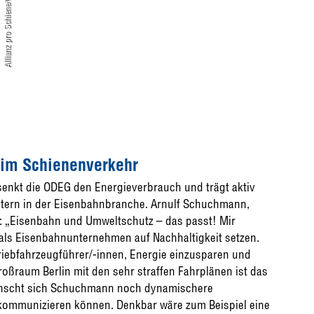
Allianz pro Schiene/Cliff Nußbaum
t im Schienenverkehr
enkt die ODEG den Energieverbrauch und trägt aktiv
eitern in der Eisenbahnbranche. Arnulf Schuchmann,
: „Eisenbahn und Umweltschutz – das passt! Mir
r als Eisenbahnunternehmen auf Nachhaltigkeit setzen.
iebfahrzeugführer/-innen, Energie einzusparen und
roßraum Berlin mit den sehr straffen Fahrplänen ist das
wünscht sich Schuchmann noch dynamischere
 kommunizieren können. Denkbar wäre zum Beispiel eine