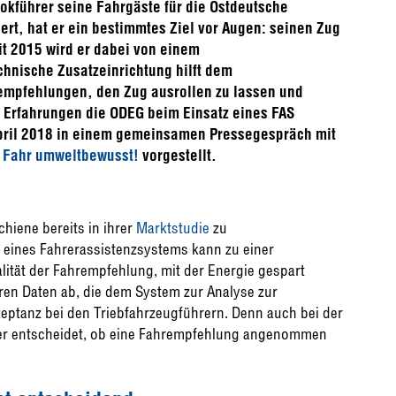
okführer seine Fahrgäste für die Ostdeutsche
rt, hat er ein bestimmtes Ziel vor Augen: seinen Zug
it 2015 wird er dabei von einem
chnische Zusatzeinrichtung hilft dem
empfehlungen, den Zug ausrollen zu lassen und
Erfahrungen die ODEG beim Einsatz eines FAS
pril 2018 in einem gemeinsamen Pressegespräch mit
s
Fahr umweltbewusst!
vorgestellt.
chiene bereits in ihrer
Marktstudie
zu
z eines Fahrerassistenzsystems kann zu einer
lität der Fahrempfehlung, mit der Energie gespart
ren Daten ab, die dem System zur Analyse zur
zeptanz bei den Triebfahrzeugführern. Denn auch bei der
über entscheidet, ob eine Fahrempfehlung angenommen