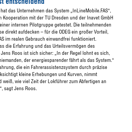
st entscheidend
, hat das Unternehmen das System „InLineMobile.FAS“,
n Kooperation mit der TU Dresden und der Inavet GmbH
 einer internen Pilotgruppe getestet. Die teilnehmenden
e direkt aufdecken – für die ODEG ein großer Vorteil,
AS im realen Gebrauch einwandfrei funktioniert.
s die Erfahrung und das Urteilsvermögen des
ns Roos ist sich sicher: „In der Regel lohnt es sich,
niemanden, der energiesparender fährt als das System.“
ahrung, die ein Fahrerassistenzsystem durch präzise
ücksichtigt kleine Erhebungen und Kurven, nimmt
weiß, wie viel Zeit der Lokführer zum Abfertigen an
r“, sagt Jens Roos.