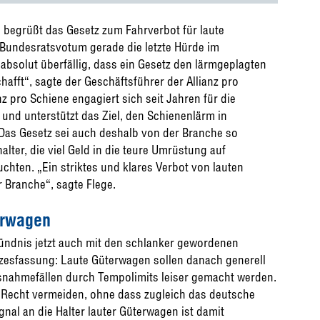
e begrüßt das Gesetz zum Fahrverbot für laute
Bundesratsvotum gerade die letzte Hürde im
solut überfällig, dass ein Gesetz den lärmgeplagten
fft“, sagte der Geschäftsführer der Allianz pro
anz pro Schiene engagiert sich seit Jahren für die
und unterstützt das Ziel, den Schienenlärm in
 Das Gesetz sei auch deshalb von der Branche so
ter, die viel Geld in die teure Umrüstung auf
chten. „Ein striktes und klares Verbot von lauten
 Branche“, sagte Flege.
erwagen
ndnis jetzt auch mit den schlanker gewordenen
esfassung: Laute Güterwagen sollen danach generell
usnahmefällen durch Tempolimits leiser gemacht werden.
-Recht vermeiden, ohne dass zugleich das deutsche
nal an die Halter lauter Güterwagen ist damit