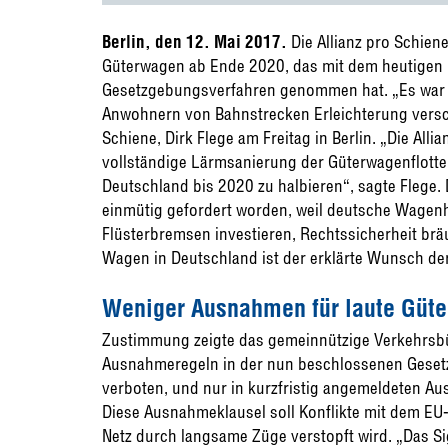
Berlin, den 12. Mai 2017.
Die Allianz pro Schien
Güterwagen ab Ende 2020, das mit dem heutigen 
Gesetzgebungsverfahren genommen hat. „Es war ab
Anwohnern von Bahnstrecken Erleichterung verscha
Schiene, Dirk Flege am Freitag in Berlin. „Die Alli
vollständige Lärmsanierung der Güterwagenflotte 
Deutschland bis 2020 zu halbieren“, sagte Flege.
einmütig gefordert worden, weil deutsche Wagenhal
Flüsterbremsen investieren, Rechtssicherheit bräu
Wagen in Deutschland ist der erklärte Wunsch der
Weniger Ausnahmen für laute Güt
Zustimmung zeigte das gemeinnützige Verkehrsbü
Ausnahmeregeln in der nun beschlossenen Gesetz
verboten, und nur in kurzfristig angemeldeten A
Diese Ausnahmeklausel soll Konflikte mit dem EU
Netz durch langsame Züge verstopft wird. „Das Sig