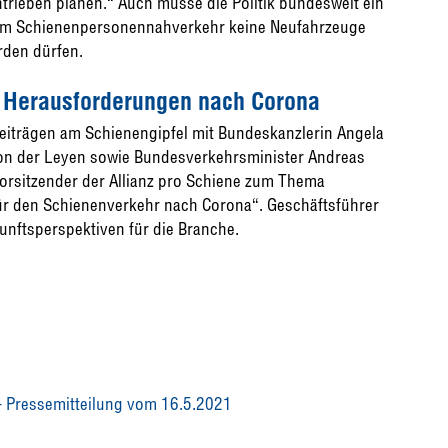
trieben planen.“ Auch müsse die Politik bundesweit ein
 im Schienenpersonennahverkehr keine Neufahrzeuge
rden dürfen.
zu Herausforderungen nach Corona
 Beiträgen am Schienengipfel mit Bundeskanzlerin Angela
on der Leyen sowie Bundesverkehrsminister Andreas
vorsitzender der Allianz pro Schiene zum Thema
r den Schienenverkehr nach Corona“. Geschäftsführer
unftsperspektiven für die Branche.
– Pressemitteilung vom 16.5.2021