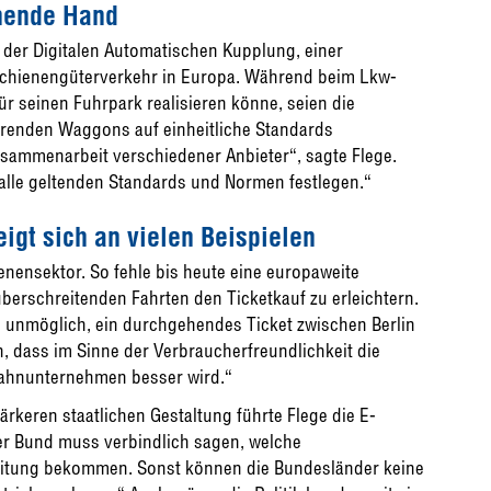
nende Hand
g der Digitalen Automatischen Kupplung, einer
 Schienengüterverkehr in Europa. Während beim Lkw-
r seinen Fuhrpark realisieren könne, seien die
erenden Waggons auf einheitliche Standards
sammenarbeit verschiedener Anbieter“, sagte Flege.
 alle geltenden Standards und Normen festlegen.“
eigt sich an vielen Beispielen
enensektor. So fehle bis heute eine europaweite
erschreitenden Fahrten den Ticketkauf zu erleichtern.
 unmöglich, ein durchgehendes Ticket zwischen Berlin
n, dass im Sinne der Verbraucherfreundlichkeit die
ahnunternehmen besser wird.“
tärkeren staatlichen Gestaltung führte Flege die E-
er Bund muss verbindlich sagen, welche
rleitung bekommen. Sonst können die Bundesländer keine