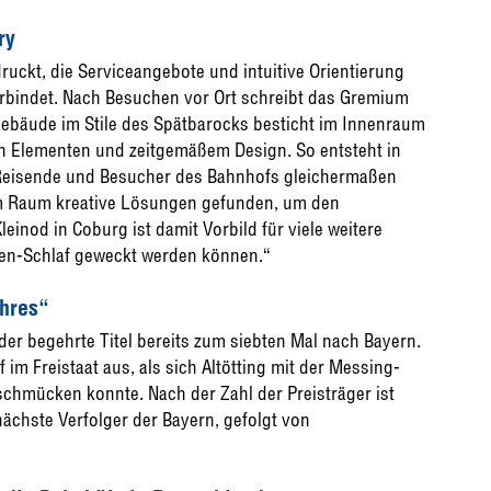
ry
ruckt, die Serviceangebote und intuitive Orientierung
bindet. Nach Besuchen vor Ort schreibt das Gremium
Gebäude im Stile des Spätbarocks besticht im Innenraum
 Elementen und zeitgemäßem Design. So entsteht in
h Reisende und Besucher des Bahnhofs gleichermaßen
nem Raum kreative Lösungen gefunden, um den
einod in Coburg ist damit Vorbild für viele weitere
en-Schlaf geweckt werden können.“
ahres“
er begehrte Titel bereits zum siebten Mal nach Bayern.
 im Freistaat aus, als sich Altötting mit der Messing-
chmücken konnte. Nach der Zahl der Preisträger ist
ächste Verfolger der Bayern, gefolgt von