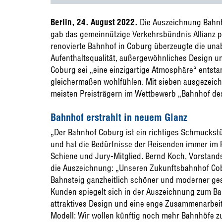
Berlin, 24. August 2022.
Die Auszeichnung Bahnh
gab das gemeinnützige Verkehrsbündnis Allianz p
renovierte Bahnhof in Coburg überzeugte die una
Aufenthaltsqualität, außergewöhnliches Design un
Coburg sei „eine einzigartige Atmosphäre“ entst
gleichermaßen wohlfühlen. Mit sieben ausgezeic
meisten Preisträgern im Wettbewerb „Bahnhof des 
Bahnhof erstrahlt in neuem Glanz
„Der Bahnhof Coburg ist ein richtiges Schmuckstüc
und hat die Bedürfnisse der Reisenden immer im Fo
Schiene und Jury-Mitglied. Bernd Koch, Vorstands
die Auszeichnung: „Unseren Zukunftsbahnhof Cob
Bahnsteig ganzheitlich schöner und moderner ges
Kunden spiegelt sich in der Auszeichnung zum Bah
attraktives Design und eine enge Zusammenarbeit 
Modell: Wir wollen künftig noch mehr Bahnhöfe 