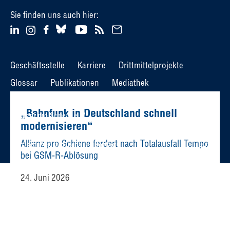
Sie finden uns auch hier:
Geschäftsstelle
Karriere
Drittmittelprojekte
Glossar
Publikationen
Mediathek
„Bahnfunk in Deutschland schnell
© Allianz pro Schiene e. V.
modernisieren“
Newsletter
Impressum
Datenschutz
Allianz pro Schiene fordert nach Totalausfall Tempo
English
Datenschutzeinstellungen
Kontakt
bei GSM-R-Ablösung
24. Juni 2026