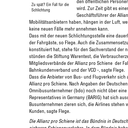
den öffentlichen Persone
Zu spät? Ein Fall für die
wird. Zur Zeit gibt es ei
Schlichtung
Geschäftsführer der Allian
Mobilitätsanbietern haben, hängen in der Luft, weil
keine neuen Fälle mehr annehmen kann.
Dass mit der neuen Schlichtungsstelle eine dauer
der Fahrgäste, so Flege. Auch die Zusammensetzu
konstituiert hat, stehe für den Sachverstand der 
stünden die Stiftung Warentest, die Verbraucherz
Mitgliedsverbände der Allianz pro Schiene  der 
Bahnkundenverband und der VCD -, sagte Flege.
Dass die Anbieter von Bus- und Flugverkehr sich an
Allianz pro Schiene. Nach Angaben der Deutsche
Omnibusunternehmer (bdo) noch nicht über eine Mi
Representatives in Germany (BARIG) hat sich au
Busunternehmen zieren sich, die Airlines stehen we
Kunden, sagte Flege.
Die Allianz pro Schiene ist das Bündnis in Deuts
sicheren Schienenverkehrs. In dem Bündnis hab