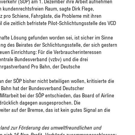
nverkehr (SÖP) am 1. Dezember ihre Arbeit aufnehmen
nen kundenrechtsfreien Raum, sagte Dirk Flege,
z pro Schiene, Fahrgäste, die Probleme mit ihren
 die zeitlich befristete Pilot-Schlichtungsstelle des VCD
hafte Lösung gefunden worden sei, ist sicher im Sinne
ng des Beirates der Schlichtungsstelle, der sich gestern
neuen Einrichtung: Für die Verbraucherinteressen
entrale Bundesverband (vzbv) und die drei
Fahrgastverband Pro Bahn, der Deutsche
 der SÖP bisher nicht beteiligen wollen, kritisierte die
n Bahn hat der Bundesverband Deutscher
tarbeit bei der SÖP entschieden, das Board of Airline
sdrücklich dagegen ausgesprochen. Die
iter auf der Bremse, das ist kein gutes Signal an die
chland zur Förderung des umweltfreundlichen und
en sich 16 Non-Profit- Verbände zusammengeschlossen: