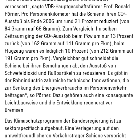
verbessert“, sagte VDB-Hauptgeschäftsführer Prof. Ronald
Pörner. Pro Personenkilometer hat die Schiene ihren CO
-
2
Ausstoß bis Ende 2006 um rund 21 Prozent reduziert (von
84 Gramm auf 66 Gramm). Zum Vergleich: Im selben
Zeitraum ging der CO
-Ausstoß beim Pkw um nur 13 Prozent
2
zurück (von 162 Gramm auf 141 Gramm pro Pkm), beim
Flugzeug waren es lediglich 10 Prozent (von 212 Gramm auf
191 Gramm pro Pkm). Vergleichbar gut schneidet die
Schiene bei ihren Bemühungen ab, den Ausstoß von
Schwefeldioxid und Rußpartikeln zu reduzieren. Es gibt in
der Bahnindustrie zahlreiche technische Innovationen, die
zur Senkung des Energieverbrauchs im Personenverkehr
beitragen“, so Pörner. Dazu gehören auch eine konsequente
Leichtbauweise und die Entwicklung regenerativer
Bremsen.
Das Klimaschutzprogramm der Bundesregierung ist zu
sektorspezifisch aufgebaut. Eine Verlagerung auf den
umweltfreundlicheren Verkehrsträger Schiene verspricht