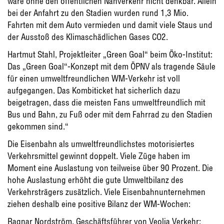
wäre ohne den öffentlichen Nahverkehr nicht denkbar. Allein
bei der Anfahrt zu den Stadien wurden rund 1,3 Mio.
Fahrten mit dem Auto vermieden und damit viele Staus und
der Ausstoß des Klimaschädlichen Gases CO2.
Hartmut Stahl, Projektleiter „Green Goal“ beim Öko-Institut:
Das „Green Goal“-Konzept mit dem ÖPNV als tragende Säule
für einen umweltfreundlichen WM-Verkehr ist voll
aufgegangen. Das Kombiticket hat sicherlich dazu
beigetragen, dass die meisten Fans umweltfreundlich mit
Bus und Bahn, zu Fuß oder mit dem Fahrrad zu den Stadien
gekommen sind.“
Die Eisenbahn als umweltfreundlichstes motorisiertes
Verkehrsmittel gewinnt doppelt. Viele Züge haben im
Moment eine Auslastung von teilweise über 90 Prozent. Die
hohe Auslastung erhöht die gute Umweltbilanz des
Verkehrsträgers zusätzlich. Viele Eisenbahnunternehmen
ziehen deshalb eine positive Bilanz der WM-Wochen:
Ragnar Nordström, Geschäftsführer von Veolia Verkehr: