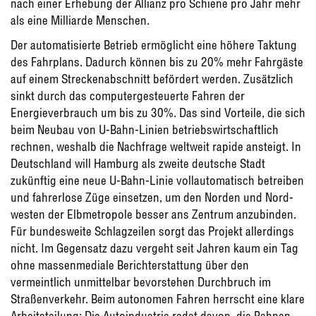
nach einer Erhebung der Allianz pro Schiene pro Jahr mehr
als eine Milliarde Menschen.
Der automatisierte Betrieb ermöglicht eine hö­here Taktung
des Fahrplans. Dadurch können bis zu 20% mehr Fahrgäste
auf einem Stre­ckenabschnitt befördert werden. Zusätzlich
sinkt durch das computergesteuerte Fahren der
Energieverbrauch um bis zu 30%. Das sind Vorteile, die sich
beim Neubau von U-Bahn-Linien betriebswirtschaftlich
rechnen, wes­halb die Nachfrage weltweit rapide ansteigt. In
Deutschland will Hamburg als zweite deut­sche Stadt
zukünftig eine neue U-Bahn-Linie vollautomatisch betreiben
und fahrerlose Züge einsetzen, um den Norden und Nord­
westen der Elbmetropole besser ans Zentrum anzubinden.
Für bundesweite Schlagzeilen sorgt das Projekt allerdings
nicht. Im Gegen­satz dazu vergeht seit Jahren kaum ein Tag
ohne massenmediale Berichterstattung über den
vermeintlich unmittelbar bevorstehen Durchbruch im
Straßenverkehr. Beim autonomen Fahren herrscht eine klare
Arbeitsteilung: Die Autoindustrie redet davon, die Bahnen