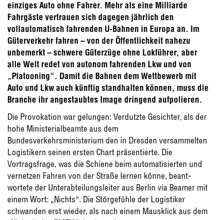
einziges Auto ohne Fahrer. Mehr als eine Milliarde
Fahrgäste vertrauen sich dagegen jährlich den
vollautomatisch fahrenden U-Bahnen in Europa an. Im
Güterverkehr fahren – von der Öffentlichkeit nahezu
unbemerkt – schwere Güterzüge ohne Lokführer, aber
alle Welt redet von autonom fahrenden Lkw und von
„Platooning“. Damit die Bahnen dem Wettbewerb mit
Auto und Lkw auch künftig standhalten können, muss die
Branche ihr angestaubtes Image dringend aufpolieren.
Die Provokation war gelungen: Verdutzte Ge­sichter, als der
hohe Ministerialbeamte aus dem
Bundesverkehrsministerium den in Dres­den versammelten
Logistikern seinen ersten Chart präsentierte. Die
Vortragsfrage, was die Schiene beim automatisierten und
vernetzen Fahren von der Straße lernen könne, beant­
wortete der Unterabteilungsleiter aus Berlin via Beamer mit
einem Wort: „Nichts“. Die Stör­gefühle der Logistiker
schwanden erst wieder, als nach einem Mausklick aus dem