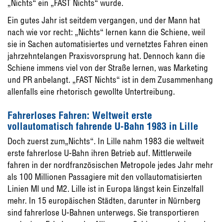
„Nichts“ ein „FAST Nichts“ wurde.
Ein gutes Jahr ist seitdem vergangen, und der Mann hat
nach wie vor recht: „Nichts“ lernen kann die Schiene, weil
sie in Sachen automati­siertes und vernetztes Fahren einen
jahrzehn­telangen Praxisvorsprung hat. Dennoch kann die
Schiene immens viel von der Straße ler­nen, was Marketing
und PR anbelangt. „FAST Nichts“ ist in dem Zusammenhang
allenfalls eine rhetorisch gewollte Untertreibung.
Fahrerloses Fahren: Weltweit erste
vollautomatisch fahrende U-Bahn 1983 in Lille
Doch zuerst zum„Nichts“. In Lille nahm 1983 die weltweit
erste fahrerlose U-Bahn ihren Betrieb auf. Mittlerweile
fahren in der nordfranzösi­schen Metropole jedes Jahr mehr
als 100 Mil­lionen Passagiere mit den vollautomatisierten
Linien Ml und M2. Lille ist in Europa längst kein Einzelfall
mehr. In 15 europäischen Städten, darunter in Nürnberg
sind fahrerlose U-Bahnen unterwegs. Sie transportieren